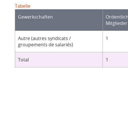
Tabelle
Gewerkschaften
Ordentlic
Mitglieder
Autre (autres syndicats /
1
groupements de salariés)
Total
1