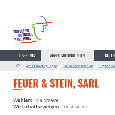
Zur
Zum
Navigation
Inhalt
Sprache
wechseln
ÜBER UNS
ARBEITSBEDINGUNGEN
KOLLE
Arbeitsbedingungen
Betriebsratswahlen
Ergebniss
FEUER & STEIN, SARL
Wahlart
: Majoritaire
Wirtschaftszweigen
:Construction