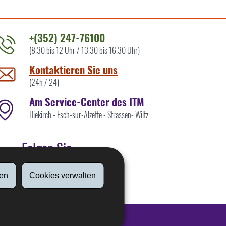
+(352) 247-76100
(8.30 bis 12 Uhr / 13.30 bis 16.30 Uhr)
ontaktieren
ie
Kontaktieren Sie uns
ns
(24h / 24)
Am Service-Center des ITM
Diekirch
-
Esch-sur-Alzette
-
Strassen
-
Wiltz
Folgen Sie
en
Cookies verwalten
Linkedin