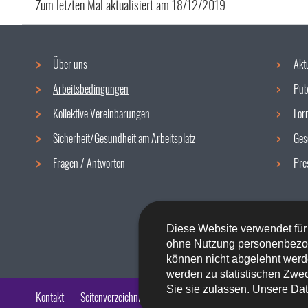
Zum letzten Mal aktualisiert am
18/12/2019
Über uns
Akt
Navigationsmenü
Arbeitsbedingungen
Pub
Kollektive Vereinbarungen
For
Sicherheit/Gesundheit am Arbeitsplatz
Ges
Fragen / Antworten
Pre
Diese Website verwendet für
ohne Nutzung personenbezo
können nicht abgelehnt werd
werden zu statistischen Zwec
Sie sie zulassen. Unsere
Dat
Kontakt
Seitenverzeichnis
Impressum
Barrierefreiheit
Rech