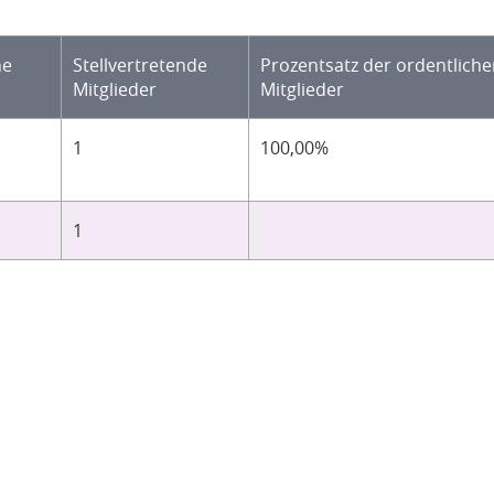
he
Stellvertretende
Prozentsatz der ordentlich
Mitglieder
Mitglieder
1
100,00%
1