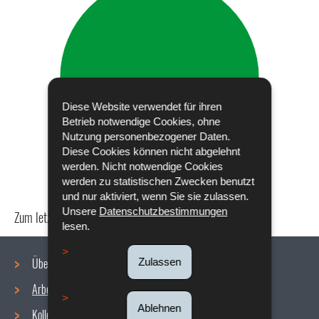
Diese Website verwendet für ihren
Betrieb notwendige Cookies, ohne
Nutzung personenbezogener Daten.
Diese Cookies können nicht abgelehnt
werden. Nicht notwendige Cookies
werden zu statistischen Zwecken benutzt
und nur aktiviert, wenn Sie sie zulassen.
Unsere
Datenschutzbestimmungen
Zum letzten Mal aktualisiert am
18/12/2019
lesen.
Über uns
Zulassen
Arbeitsbedingungen
Navigationsmenü
Ablehnen
Kollektive Vereinbarungen