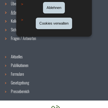
Über uns
Ablehnen
Arbeitsbedingungen
Navigationsmenü
Kollektive Vereinbarungen
Cookies verwalten
Sicherheit/Gesundheit am Arbeitsplatz
Fragen / Antworten
Aktuelles
Publikationen
Formulare
Gesetzgebung
Pressebereich