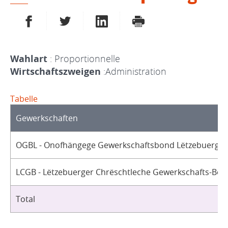
AUF FACEBOOK TEILEN
AUF TWITTER TEILEN
AUF LINKEDIN TEILEN
DRUCKEN
Wahlart
: Proportionnelle
Wirtschaftszweigen
:Administration
Tabelle
Gewerkschaften
OGBL - Onofhängege Gewerkschaftsbond Lëtzebuerg / 
LCGB - Lëtzebuerger Chrëschtleche Gewerkschafts-Bon
Total