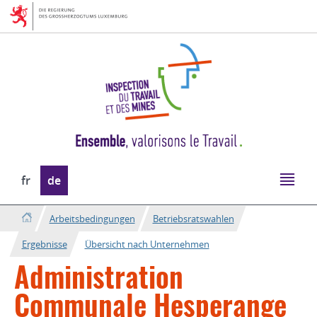
Zur
Zum
Navigation
Inhalt
Sprache
fr
de
wechseln
Arbeitsbedingungen
Betriebsratswahlen
Ergebnisse
Übersicht nach Unternehmen
Administration
Communale Hesperange