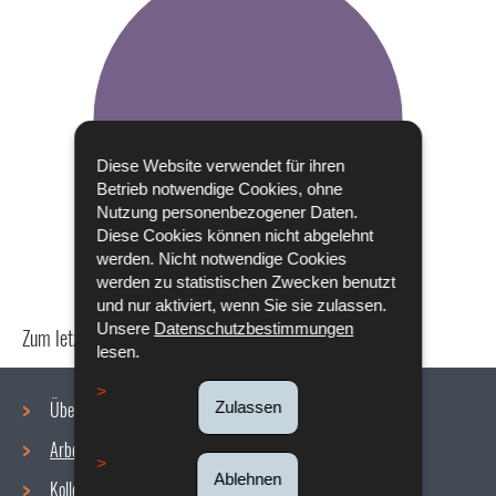
Diese Website verwendet für ihren
Betrieb notwendige Cookies, ohne
Nutzung personenbezogener Daten.
Diese Cookies können nicht abgelehnt
werden. Nicht notwendige Cookies
werden zu statistischen Zwecken benutzt
und nur aktiviert, wenn Sie sie zulassen.
Unsere
Datenschutzbestimmungen
Zum letzten Mal aktualisiert am
18/12/2019
lesen.
Über uns
Zulassen
Arbeitsbedingungen
Navigationsmenü
Ablehnen
Kollektive Vereinbarungen