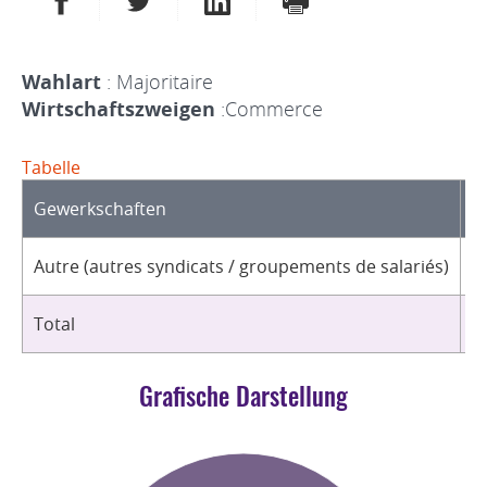
Wahlart
: Majoritaire
Wirtschaftszweigen
:Commerce
Tabelle
Gewerkschaften
O
Autre (autres syndicats / groupements de salariés)
1
Total
1
Grafische Darstellung