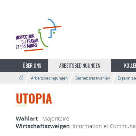
Zur
Zum
Navigation
Inhalt
ÜBER UNS
ARBEITSBEDINGUNGEN
KOLLE
Arbeitsbedingungen
Betriebsratswahlen
Ergebniss
UTOPIA
Wahlart
: Majoritaire
Wirtschaftszweigen
:Information et Communic