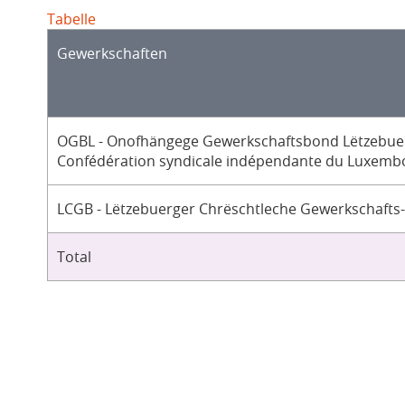
Tabelle
Gewerkschaften
OGBL - Onofhängege Gewerkschaftsbond Lëtzebuer
Confédération syndicale indépendante du Luxemb
LCGB - Lëtzebuerger Chrëschtleche Gewerkschafts
Total