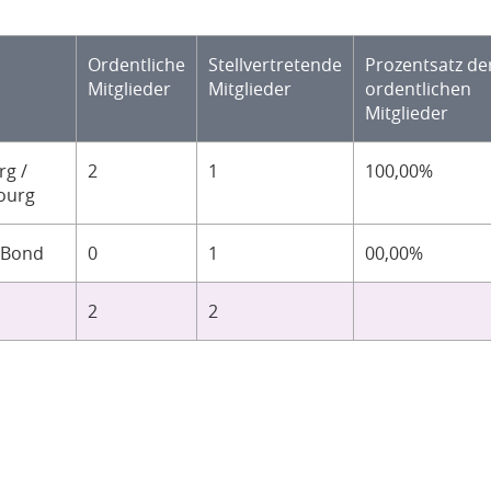
Ordentliche
Stellvertretende
Prozentsatz de
Mitglieder
Mitglieder
ordentlichen
Mitglieder
g /
2
1
100,00%
ourg
-Bond
0
1
00,00%
2
2