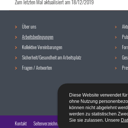
Zum letzten Mal aktualisiert am
18/12/2019
Über uns
Akt
Navigationsmenü
Arbeitsbedingungen
Pub
Kollektive Vereinbarungen
For
Sicherheit/Gesundheit am Arbeitsplatz
Ges
Fragen / Antworten
Pre
Diese Website verwendet für
ohne Nutzung personenbezo
können nicht abgelehnt werd
werden zu statistischen Zwec
Sie sie zulassen. Unsere
Dat
Kontakt
Seitenverzeichnis
Impressum
Barrierefreiheit
Rech