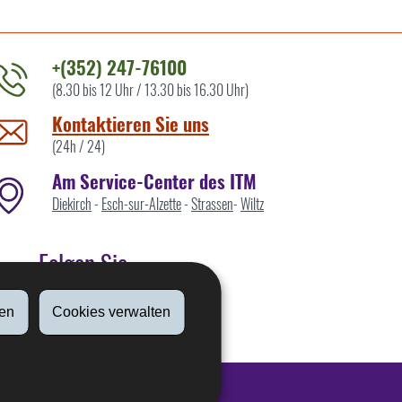
+(352) 247-76100
(8.30 bis 12 Uhr / 13.30 bis 16.30 Uhr)
ontaktieren
ie
Kontaktieren Sie uns
ns
(24h / 24)
Am Service-Center des ITM
Diekirch
-
Esch-sur-Alzette
-
Strassen
-
Wiltz
Folgen Sie
en
Cookies verwalten
Linkedin