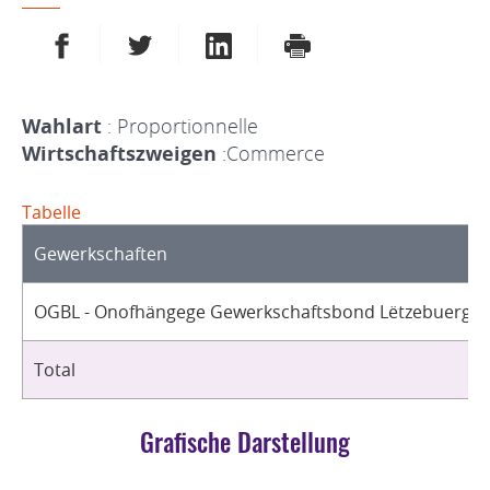
AUF FACEBOOK TEILEN
AUF TWITTER TEILEN
AUF LINKEDIN TEILEN
DRUCKEN
Wahlart
: Proportionnelle
Wirtschaftszweigen
:Commerce
Tabelle
Gewerkschaften
OGBL - Onofhängege Gewerkschaftsbond Lëtzebuerg / 
Total
Grafische Darstellung