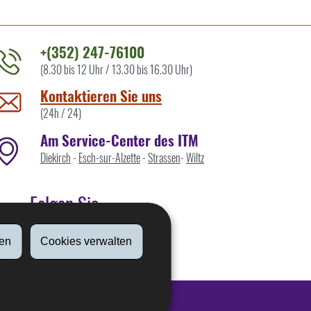
+(352) 247-76100
(8.30 bis 12 Uhr / 13.30 bis 16.30 Uhr)
ontaktieren
ie
Kontaktieren Sie uns
ns
(24h / 24)
Am Service-Center des ITM
Diekirch
-
Esch-sur-Alzette
-
Strassen
-
Wiltz
Folgen Sie
en
Cookies verwalten
Linkedin