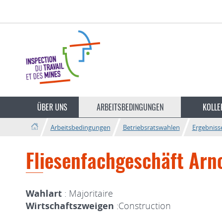
Zur
Zum
Navigation
Inhalt
Sprache
wechseln
ÜBER UNS
ARBEITSBEDINGUNGEN
KOLLE
Arbeitsbedingungen
Betriebsratswahlen
Ergebniss
Fliesenfachgeschäft Arn
Wahlart
: Majoritaire
Wirtschaftszweigen
:Construction