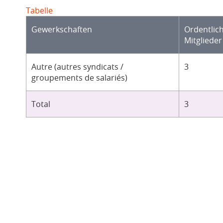
Tabelle
Gewerkschaften
Ordentlic
Mitglieder
Autre (autres syndicats /
3
groupements de salariés)
Total
3