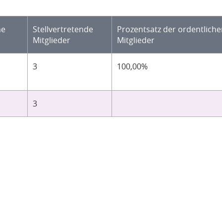
he
Stellvertretende
Prozentsatz der ordentlich
Mitglieder
Mitglieder
3
100,00%
3