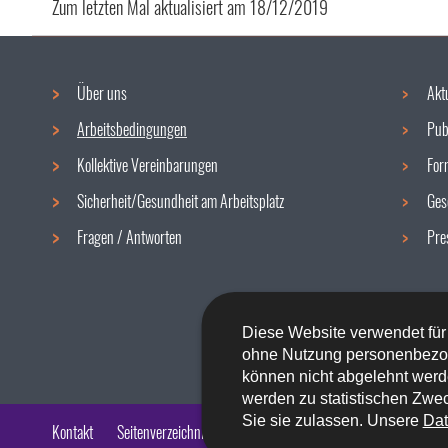
Zum letzten Mal aktualisiert am
18/12/2019
Über uns
Akt
Navigationsmenü
Arbeitsbedingungen
Pub
Kollektive Vereinbarungen
For
Sicherheit/Gesundheit am Arbeitsplatz
Ges
Fragen / Antworten
Pre
Diese Website verwendet für
ohne Nutzung personenbezo
können nicht abgelehnt werd
werden zu statistischen Zwec
Sie sie zulassen. Unsere
Dat
Kontakt
Seitenverzeichnis
Impressum
Barrierefreiheit
Rech