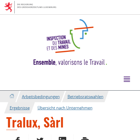
Zur
Zum
Navigation
Inhalt
Arbeitsbedingungen
Betriebsratswahlen
Ergebnisse
Übersicht nach Unternehmen
Tralux, Sàrl
AUF FACEBOOK TEILEN
AUF TWITTER TEILEN
AUF LINKEDIN TEILEN
DRUCKEN