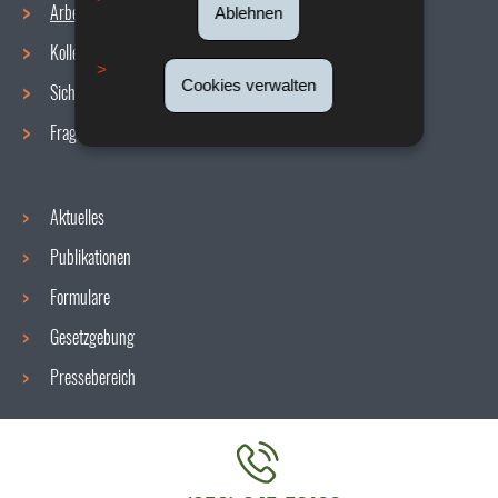
Arbeitsbedingungen
Ablehnen
Navigationsmenü
Kollektive Vereinbarungen
Cookies verwalten
Sicherheit/Gesundheit am Arbeitsplatz
Fragen / Antworten
Aktuelles
Publikationen
Formulare
Gesetzgebung
Pressebereich