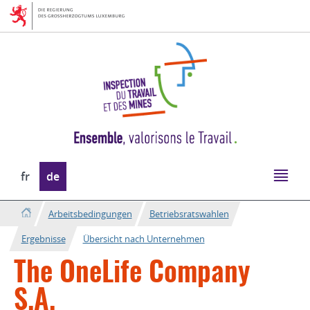
Zur
Zum
Navigation
Inhalt
Sprache
fr
de
wechseln
Arbeitsbedingungen
Betriebsratswahlen
Ergebnisse
Übersicht nach Unternehmen
The OneLife Company
S.A.