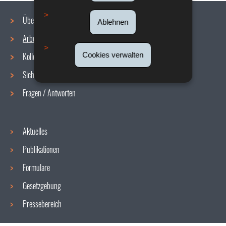
Über uns
Ablehnen
Arbeitsbedingungen
Navigationsmenü
Cookies verwalten
Kollektive Vereinbarungen
Sicherheit/Gesundheit am Arbeitsplatz
Fragen / Antworten
Aktuelles
Publikationen
Formulare
Gesetzgebung
Pressebereich