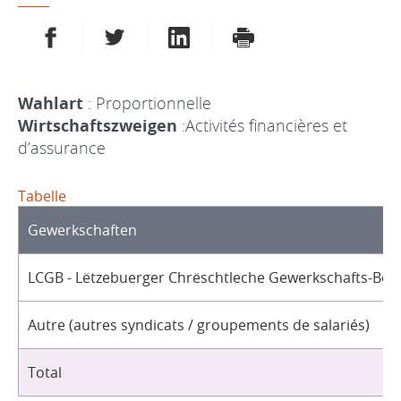
AUF FACEBOOK TEILEN
AUF TWITTER TEILEN
AUF LINKEDIN TEILEN
DRUCKEN
Wahlart
: Proportionnelle
Wirtschaftszweigen
:Activités financières et
d’assurance
Tabelle
Gewerkschaften
LCGB - Lëtzebuerger Chrëschtleche Gewerkschafts-Bon
Autre (autres syndicats / groupements de salariés)
Total