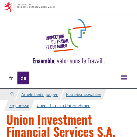
Zur
Zum
Navigation
Inhalt
Sprache
fr
de
wechseln
Arbeitsbedingungen
Betriebsratswahlen
Ergebnisse
Übersicht nach Unternehmen
Union Investment
Financial Services S.A.