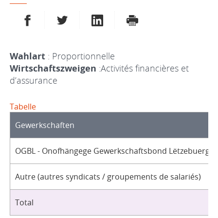
AUF FACEBOOK TEILEN
AUF TWITTER TEILEN
AUF LINKEDIN TEILEN
DRUCKEN
Wahlart
: Proportionnelle
Wirtschaftszweigen
:Activités financières et
d’assurance
Tabelle
Gewerkschaften
OGBL - Onofhängege Gewerkschaftsbond Lëtzebuerg / 
Autre (autres syndicats / groupements de salariés)
Total