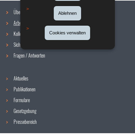
Über uns
Ablehnen
Arbeitsbedingungen
Navigationsmenü
Cookies verwalten
Kollektive Vereinbarungen
Sicherheit/Gesundheit am Arbeitsplatz
Fragen / Antworten
Aktuelles
Publikationen
Formulare
Gesetzgebung
Pressebereich