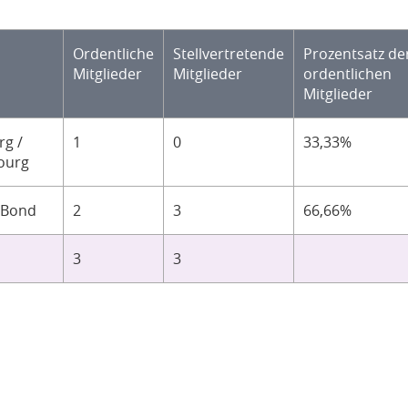
Ordentliche
Stellvertretende
Prozentsatz de
Mitglieder
Mitglieder
ordentlichen
Mitglieder
g /
1
0
33,33%
ourg
-Bond
2
3
66,66%
3
3