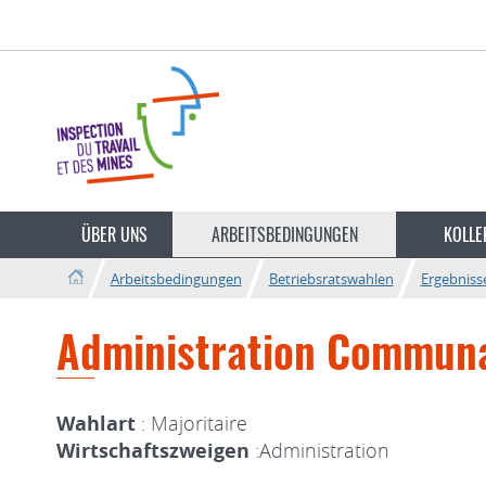
Zur
Zum
Navigation
Inhalt
Sprache
wechseln
ÜBER UNS
ARBEITSBEDINGUNGEN
KOLLE
Arbeitsbedingungen
Betriebsratswahlen
Ergebniss
Administration Commun
Wahlart
: Majoritaire
Wirtschaftszweigen
:Administration