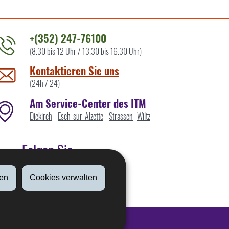
+(352) 247-76100
(8.30 bis 12 Uhr / 13.30 bis 16.30 Uhr)
ontaktieren
ie
Kontaktieren Sie uns
ns
(24h / 24)
Am Service-Center des ITM
Diekirch
-
Esch-sur-Alzette
-
Strassen
-
Wiltz
Folgen Sie
en
Cookies verwalten
Linkedin