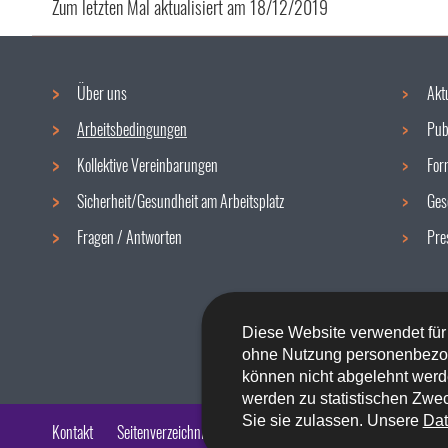
Zum letzten Mal aktualisiert am
18/12/2019
Über uns
Akt
Navigationsmenü
Arbeitsbedingungen
Pub
Kollektive Vereinbarungen
For
Sicherheit/Gesundheit am Arbeitsplatz
Ges
Fragen / Antworten
Pre
Diese Website verwendet für
ohne Nutzung personenbezo
können nicht abgelehnt werd
werden zu statistischen Zwec
Sie sie zulassen. Unsere
Dat
Kontakt
Seitenverzeichnis
Impressum
Barrierefreiheit
Rech