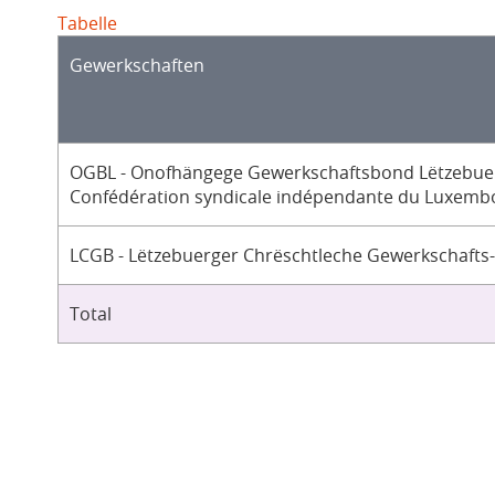
Tabelle
Gewerkschaften
OGBL - Onofhängege Gewerkschaftsbond Lëtzebuer
Confédération syndicale indépendante du Luxemb
LCGB - Lëtzebuerger Chrëschtleche Gewerkschafts
Total