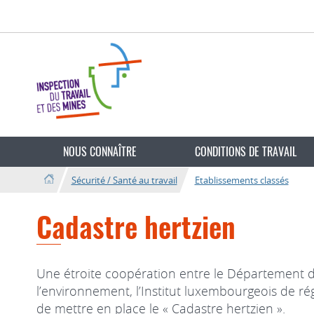
Aller
Aller
à
au
la
contenu
navigation
Changer
de
NOUS CONNAÎTRE
CONDITIONS DE TRAVAIL
langue
Sécurité / Santé au travail
Etablissements classés
Cadastre hertzien
Une étroite coopération entre le Département de
l’environnement, l’Institut luxembourgeois de rég
de mettre en place le « Cadastre hertzien ».