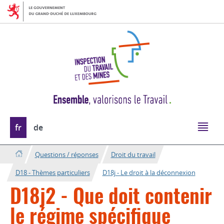
Aller
Aller
à
au
la
contenu
navigation
Changer
fr
de
de
langue
Questions / réponses
Droit du travail
D18 - Thèmes particuliers
D18j - Le droit à la déconnexion
D18j2 - Que doit contenir
le régime spécifique