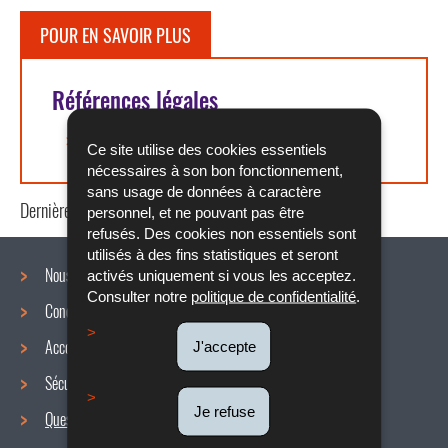
POUR EN SAVOIR PLUS
Références légales
Article L. 312-9 du Code du travail
Ce site utilise des cookies essentiels
nécessaires à son bon fonctionnement,
sans usage de données à caractère
Dernière mise à jour
18/08/2023
personnel, et ne pouvant pas être
refusés. Des cookies non essentiels sont
utilisés à des fins statistiques et seront
Nous connaître
activés uniquement si vous les acceptez.
Consulter notre
politique de confidentialité
.
Conditions de travail
Menu
Accords collectifs
J'accepte
de
Sécurité / Santé au travail
navigation
Je refuse
Questions / réponses