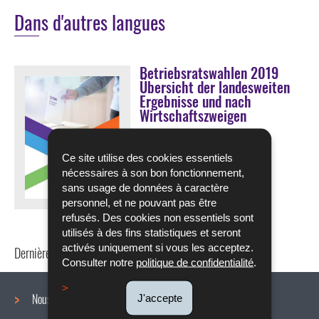
Dans d'autres langues
Betriebsratswahlen 2019
Übersicht der landesweiten
Ergebnisse und nach
Wirtschaftszweigen
TÉLÉCHARGER
Ce site utilise des cookies essentiels
nécessaires à son bon fonctionnement,
Pdf - 1,59 Mo - 23 page(s)
sans usage de données à caractère
personnel, et ne pouvant pas être
Langue :
Allemand
refusés. Des cookies non essentiels sont
utilisés à des fins statistiques et seront
activés uniquement si vous les acceptez.
Dernière mise à jour
11/03/2024
Consulter notre
politique de confidentialité
.
Nous connaître
J'accepte