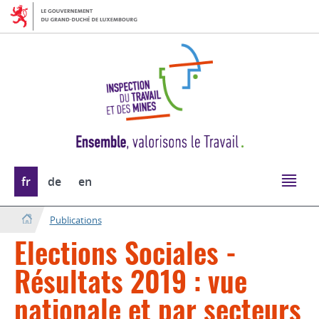
Aller
Aller
à
au
la
contenu
navigation
Changer
fr
de
en
de
langue
Publications
Elections Sociales -
Résultats 2019 : vue
nationale et par secteurs