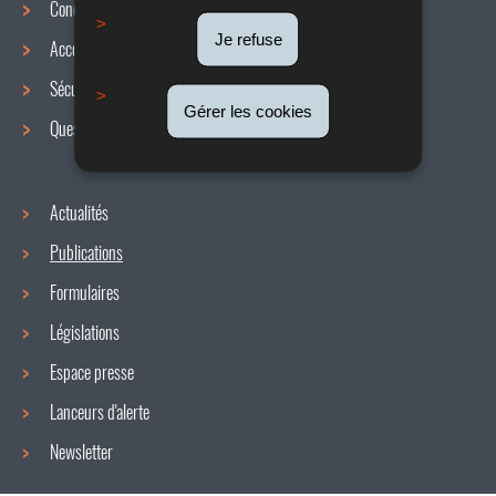
Conditions de travail
Menu
Je refuse
Accords collectifs
de
Sécurité / Santé au travail
navigation
Gérer les cookies
Questions / réponses
Actualités
Publications
Formulaires
Législations
Espace presse
Lanceurs d'alerte
Newsletter