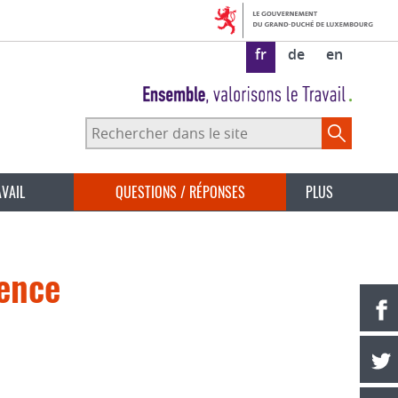
fr
de
en
Rechercher
dans
le
site
AVAIL
QUESTIONS / RÉPONSES
PLUS
rence