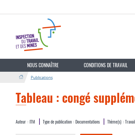
Aller
Aller
à
au
la
contenu
navigation
Changer
de
NOUS CONNAÎTRE
CONDITIONS DE TRAVAIL
langue
Publications
Tableau : congé supplém
Auteur
ITM
Type de publication
Documentations
Thème(s)
Travai