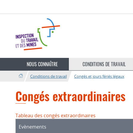
Aller
Aller
à
au
la
contenu
navigation
Changer
de
NOUS CONNAÎTRE
CONDITIONS DE TRAVAIL
langue
Conditions de travail
Congés et jours fériés légaux
Congés extraordinaires
Tableau des congés extraordinaires
Evènements