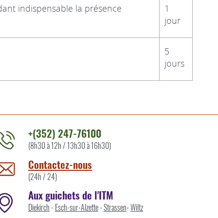
ndant indispensable la présence
1
jour
5
jours
+(352) 247-76100
(8h30 à 12h / 13h30 à 16h30)
ontacter
'ITM
Contactez-nous
ar
(24h / 24)
Aux guichets de l'ITM
Diekirch
-
Esch-sur-Alzette
-
Strassen
-
Wiltz