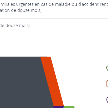
amiliales urgentes en cas de maladie ou d’accident re
pation de douze mois)
 de douze mois)
C
l
p