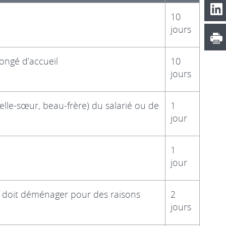
10
jours
congé d’accueil
10
jours
belle-sœur, beau-frère) du salarié ou de
1
jour
1
jour
 doit déménager pour des raisons
2
jours