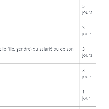
5
jours
3
jours
lle-fille, gendre) du salarié ou de son
3
jours
3
jours
1
jour