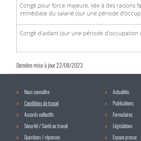
Congé pour force majeure, liée à des raisons f
immédiate du salarié (sur une période d’occu
Congé d’aidant (sur une période d’occupation
Dernière mise à jour
22/08/2023
Nous connaître
Actualités
Menu
Conditions de travail
Publications
de
Accords collectifs
Formulaires
navigation
Sécurité / Santé au travail
Législations
Questions / réponses
Espace presse