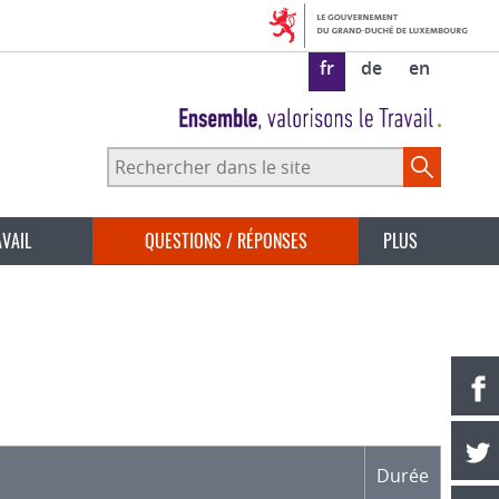
fr
de
en
Rechercher
dans
le
site
AVAIL
QUESTIONS / RÉPONSES
PLUS
Durée