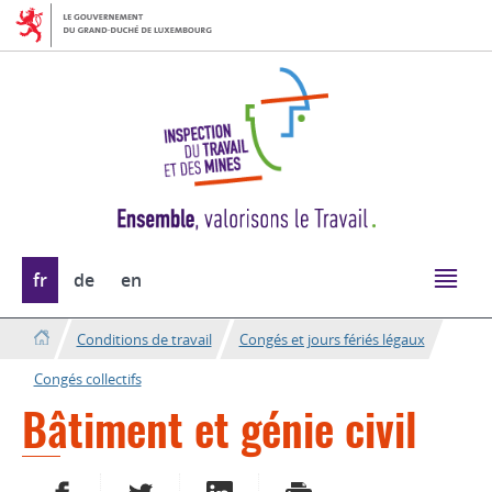
Aller
Aller
à
au
la
contenu
navigation
Changer
fr
de
en
de
langue
Conditions de travail
Congés et jours fériés légaux
Congés collectifs
Bâtiment et génie civil
PARTAGER SUR FACEBOOK
PARTAGER SUR TWITTER
PARTAGER SUR LINKEDIN
IMPRIMER