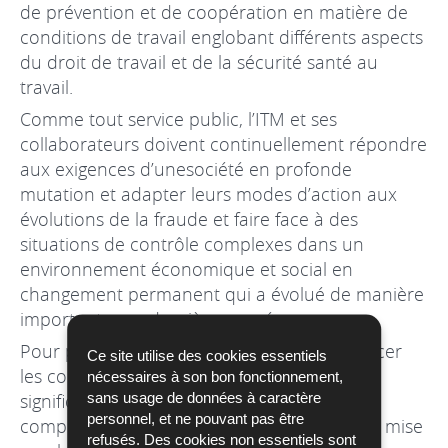
de prévention et de coopération en matière de
conditions de travail englobant différents aspects
du droit de travail et de la sécurité santé au
travail.
Comme tout service public, l’ITM et ses
collaborateurs doivent continuellement répondre
aux exigences d’unesociété en profonde
mutation et adapter leurs modes d’action aux
évolutions de la fraude et faire face à des
situations de contrôle complexes dans un
environnement économique et social en
changement permanent qui a évolué de manière
importante ces dernières années.
Pour pouvoir remplir ces missions et renforcer
Ce site utilise des cookies essentiels
les compétences de l’ITM durablement et
nécessaires à son bon fonctionnement,
sans usage de données à caractère
significativement, une structure rénovée
personnel, et ne pouvant pas être
comprenant un nouvel organigramme a été mise
refusés. Des cookies non essentiels sont