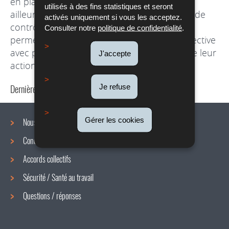
en place dès le début de l’année 2015. Par
utilisés à des fins statistiques et seront
ailleurs, ont été créés de nouveaux services de
activés uniquement si vous les acceptez.
contrôle, sous l’autorité d’un responsable,
Consulter notre
politique de confidentialité
.
permettant ainsi d’agir de manière plus collective
avec pour objectif de renforcer l’efficacité de leur
J'accepte
action.
Je refuse
Dernière mise à jour
17/04/2018
Gérer les cookies
Nous connaître
Conditions de travail
Menu
Accords collectifs
de
Sécurité / Santé au travail
navigation
Questions / réponses