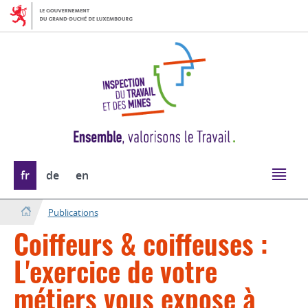
Aller
Aller
à
au
la
contenu
navigation
Changer
fr
de
en
de
langue
Publications
Coiffeurs & coiffeuses :
L'exercice de votre
métiers vous expose à