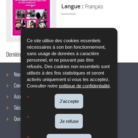
Langue :
Français
Ce site utilise des cookies essentiels
nécessaires à son bon fonctionnement,
Dernière mise à jour
25/11/2020
sans usage de données à caractère
personnel, et ne pouvant pas être
refusés. Des cookies non essentiels sont
utilisés à des fins statistiques et seront
Nous connaître
activés uniquement si vous les acceptez.
Conditions de travail
Consulter notre
politique de confidentialité
.
Menu
Accords collectifs
de
J'accepte
Sécurité / Santé au travail
navigation
Questions / réponses
Je refuse