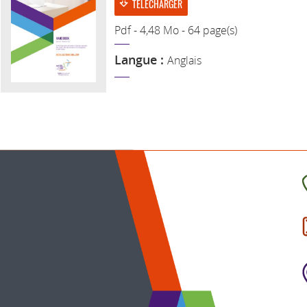
TÉLÉCHARGER
Pdf - 4,48 Mo - 64 page(s)
Langue :
Anglais
C
l
p