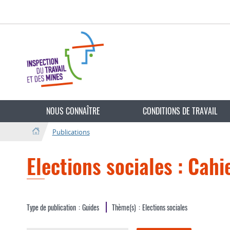
Aller
Aller
à
au
la
contenu
navigation
Changer
de
NOUS CONNAÎTRE
CONDITIONS DE TRAVAIL
langue
Publications
Elections sociales : Cah
Type de publication
Guides
Thème(s)
Elections sociales