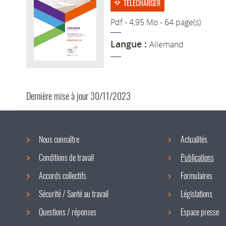
TÉLÉCHARGER
Pdf - 4,95 Mo - 64 page(s)
Langue :
Allemand
Dernière mise à jour
30/11/2023
Nous connaître
Actualités
Menu
Conditions de travail
Publications
de
Accords collectifs
Formulaires
navigation
Sécurité / Santé au travail
Législations
Questions / réponses
Espace presse