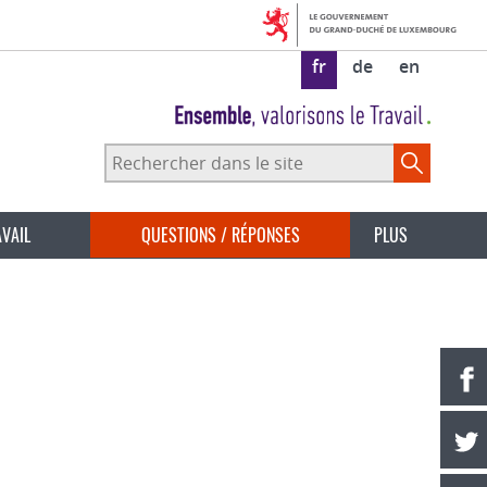
fr
de
en
Rechercher
dans
le
site
AVAIL
QUESTIONS / RÉPONSES
PLUS