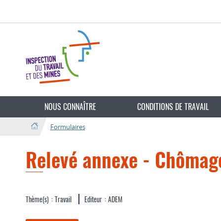
Aller
Aller
à
au
la
contenu
navigation
Changer
de
NOUS CONNAÎTRE
CONDITIONS DE TRAVAIL
langue
Formulaires
Relevé annexe - Chômage
Thème(s)
Travail
Editeur
ADEM