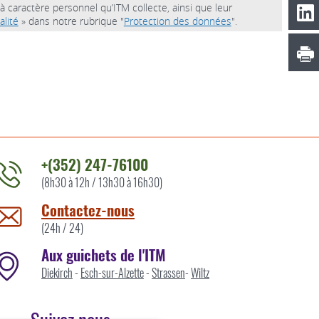
à caractère personnel qu’ITM collecte, ainsi que leur
alité
» dans notre rubrique "
Protection des données
".
+(352) 247-76100
(8h30 à 12h / 13h30 à 16h30)
ontacter
'ITM
Contactez-nous
ar
(24h / 24)
Aux guichets de l'ITM
Diekirch
-
Esch-sur-Alzette
-
Strassen
-
Wiltz