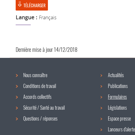
TÉLÉCHARGER
Langue :
Français
Dernière mise à jour
14/12/2018
Nous connaître
Actualités
Menu
Conditions de travail
Publications
de
Accords collectifs
Formulaires
navigation
Sécurité / Santé au travail
Législations
Questions / réponses
Espace presse
Lanceurs d'alerte