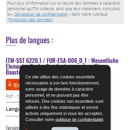
Pour plus d'information sur la nature des données à caractère
personnel qu’ITM collecte, ainsi que leur traitement, consultez
la «
Déclaration de confidentialité
» dans notre rubrique
"
Protection des données
".
Plus de langues :
ITM-SST 6220.1 / FOR-ESA-006_D_1 : Wesentliche
Elemente, die der Genehmigungsantrag für
Baustellenkräne enthalten muss
Ce site utilise des cookies essentiels
nécessaires à son bon fonctionnement,
TÉLÉCHARGER
sans usage de données à caractère
personnel, et ne pouvant pas être
Pdf - 153 Ko - 3 page(s)
refusés. Des cookies non essentiels sont
utilisés à des fins statistiques et seront
Langue :
Allemand
activés uniquement si vous les acceptez.
Consulter notre
politique de confidentialité
.
Dernière mise à jour
31/08/2021