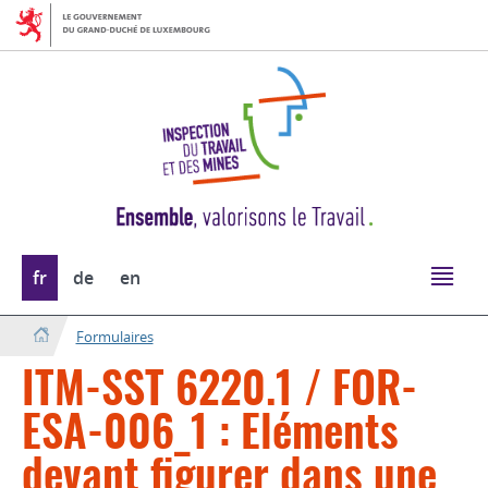
Aller
Aller
à
au
la
contenu
navigation
Changer
fr
de
en
de
langue
Formulaires
ITM-SST 6220.1 / FOR-
ESA-006_1 : Eléments
devant figurer dans une