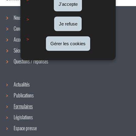
J'accepte
Nous connaître
Je refuse
Conditions de travail
Menu
Accords collectifs
de
Gérer les cookies
Sécurité / Santé au travail
navigation
Questions / réponses
Actualités
Publications
Formulaires
Législations
Espace presse