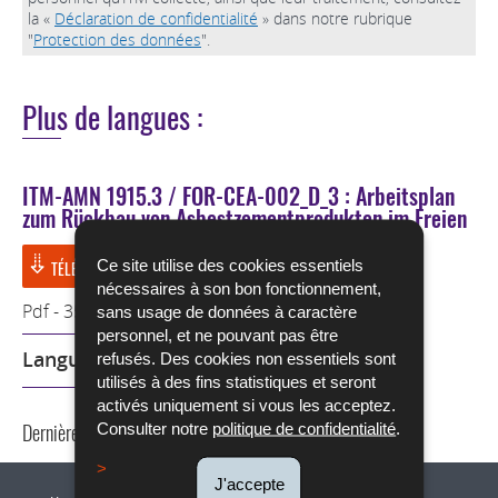
la «
Déclaration de confidentialité
» dans notre rubrique
"
Protection des données
".
Plus de langues :
ITM-AMN 1915.3 / FOR-CEA-002_D_3 : Arbeitsplan
zum Rückbau von Asbestzementprodukten im Freien
Ce site utilise des cookies essentiels
TÉLÉCHARGER
nécessaires à son bon fonctionnement,
Pdf - 350 Ko - 8 page(s)
sans usage de données à caractère
personnel, et ne pouvant pas être
Langue :
Allemand
refusés. Des cookies non essentiels sont
utilisés à des fins statistiques et seront
activés uniquement si vous les acceptez.
Dernière mise à jour
14/05/2021
Consulter notre
politique de confidentialité
.
J'accepte