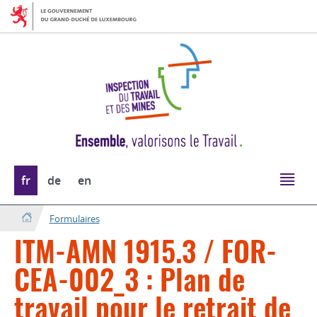
Aller
Aller
à
au
la
contenu
navigation
Changer
fr
de
en
de
langue
Formulaires
ITM-AMN 1915.3 / FOR-
CEA-002_3 : Plan de
travail pour le retrait de