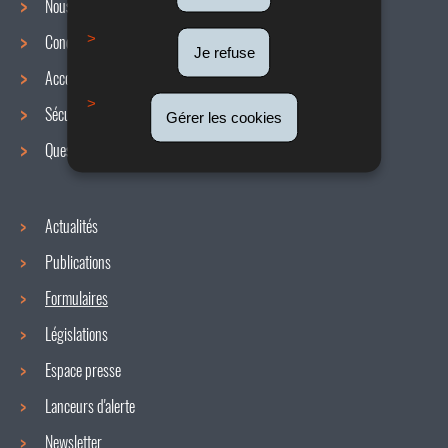
Nous connaître
Conditions de travail
Menu
Je refuse
Accords collectifs
de
Sécurité / Santé au travail
Gérer les cookies
navigation
Questions / réponses
Actualités
Publications
Formulaires
Législations
Espace presse
Lanceurs d'alerte
Newsletter