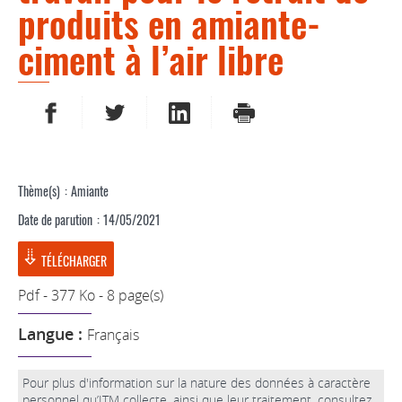
produits en amiante-
ciment à l’air libre
PARTAGER SUR FACEBOOK
PARTAGER SUR TWITTER
PARTAGER SUR LINKEDIN
IMPRIMER
Thème(s)
Amiante
Date de parution
14/05/2021
TÉLÉCHARGER
Pdf - 377 Ko - 8 page(s)
Langue :
Français
Pour plus d'information sur la nature des données à caractère
personnel qu’ITM collecte, ainsi que leur traitement, consultez