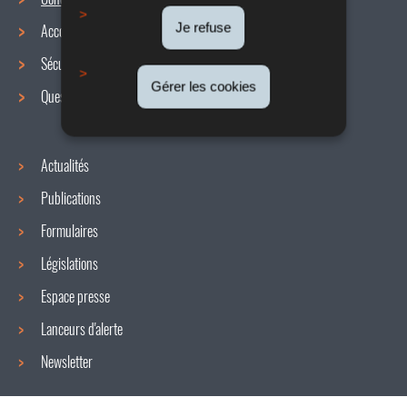
Menu
Je refuse
Accords collectifs
de
Sécurité / Santé au travail
navigation
Gérer les cookies
Questions / réponses
Actualités
Publications
Formulaires
Législations
Espace presse
Lanceurs d'alerte
Newsletter