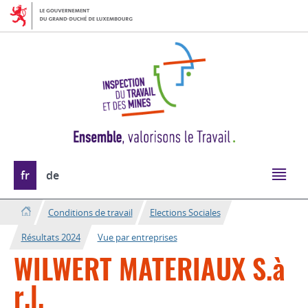
Aller
Aller
à
au
la
contenu
navigation
Changer
fr
de
de
langue
Conditions de travail
Elections Sociales
Résultats 2024
Vue par entreprises
WILWERT MATERIAUX S.à
r.l.