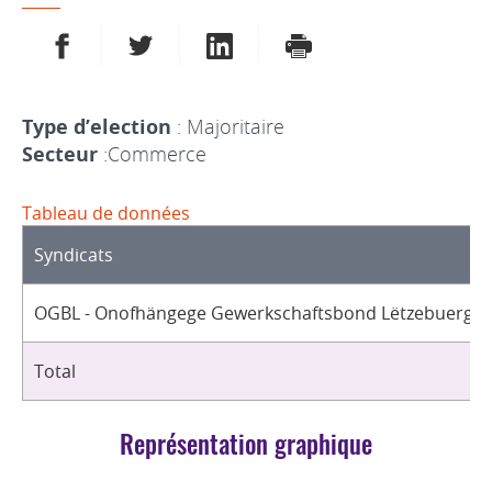
PARTAGER SUR FACEBOOK
PARTAGER SUR TWITTER
PARTAGER SUR LINKEDIN
IMPRIMER
Type d’election
: Majoritaire
Secteur
:Commerce
Tableau de données
Syndicats
OGBL - Onofhängege Gewerkschaftsbond Lëtzebuerg / 
Total
Représentation graphique