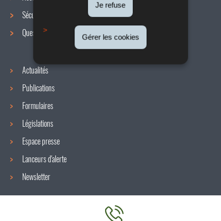
de
Je refuse
Sécurité / Santé au travail
navigation
Questions / réponses
Gérer les cookies
Actualités
Publications
Formulaires
Législations
Espace presse
Lanceurs d'alerte
Newsletter