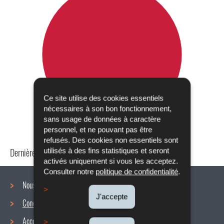
Ce site utilise des cookies essentiels
nécessaires à son bon fonctionnement,
sans usage de données à caractère
personnel, et ne pouvant pas être
refusés. Des cookies non essentiels sont
Dernière mise à jour
24/04/2024
utilisés à des fins statistiques et seront
activés uniquement si vous les acceptez.
Consulter notre
politique de confidentialité
.
Nous connaître
J'accepte
Conditions de travail
Menu
Accords collectifs