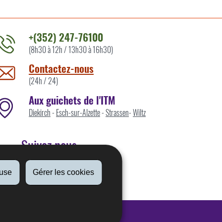
+(352) 247-76100
(8h30 à 12h / 13h30 à 16h30)
ontacter
'ITM
Contactez-nous
ar
(24h / 24)
Aux guichets de l'ITM
Diekirch
-
Esch-sur-Alzette
-
Strassen
-
Wiltz
Suivez nous
fuse
Gérer les cookies
Linkedin