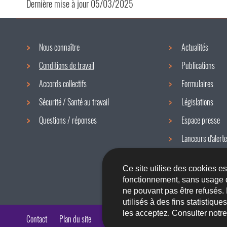
Dernière mise à jour
05/03/2025
Nous connaître
Actualités
Menu
Conditions de travail
Publications
de
Accords collectifs
Formulaires
navigation
Sécurité / Santé au travail
Législations
Questions / réponses
Espace presse
Lanceurs d'alerte
Newsletter
Ce site utilise des cookies e
fonctionnement, sans usage 
ne pouvant pas être refusés.
utilisés à des fins statistiqu
les acceptez. Consulter notr
Contact
Plan du site
A propos du site
Accessibilité
Aspects