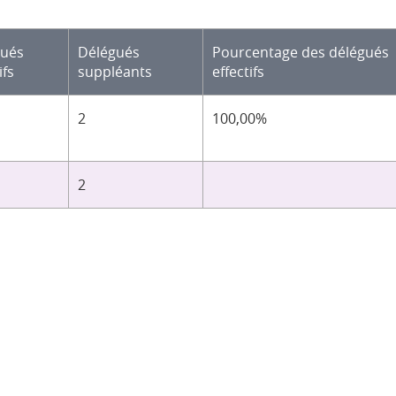
gués
Délégués
Pourcentage des délégués
ifs
suppléants
effectifs
2
100,00%
2