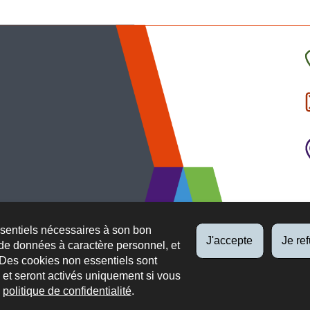
C
l
p
ssentiels nécessaires à son bon
J'accepte
Je re
de données à caractère personnel, et
 Des cookies non essentiels sont
es et seront activés uniquement si vous
e
politique de confidentialité
.
 légaux
Protection des données