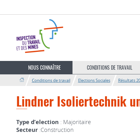
Aller
Aller
à
au
la
contenu
navigation
Changer
de
NOUS CONNAÎTRE
CONDITIONS DE TRAVAIL
langue
Conditions de travail
Elections Sociales
Résultats 2
Lindner Isoliertechnik 
Type d’election
: Majoritaire
Secteur
:Construction