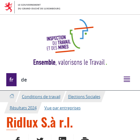
Aller
Aller
à
au
la
contenu
navigation
Changer
fr
de
de
langue
Conditions de travail
Elections Sociales
Résultats 2024
Vue par entreprises
Ridlux S.à r.l.
PARTAGER SUR FACEBOOK
PARTAGER SUR TWITTER
PARTAGER SUR LINKEDIN
IMPRIMER