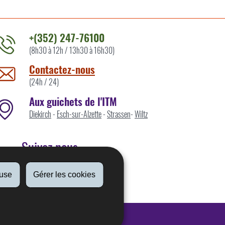
+(352) 247-76100
(8h30 à 12h / 13h30 à 16h30)
ontacter
'ITM
Contactez-nous
ar
(24h / 24)
Aux guichets de l'ITM
Diekirch
-
Esch-sur-Alzette
-
Strassen
-
Wiltz
Suivez nous
fuse
Gérer les cookies
Linkedin