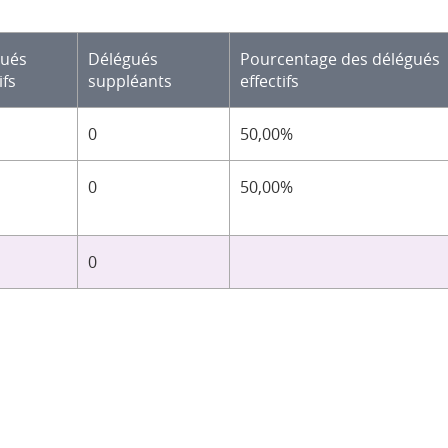
gués
Délégués
Pourcentage des délégués
ifs
suppléants
effectifs
0
50,00%
0
50,00%
0