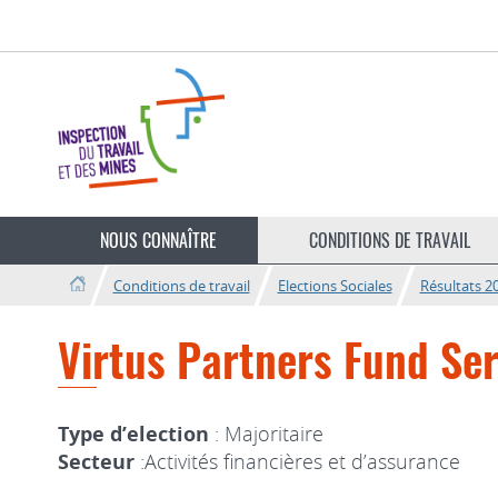
Aller
Aller
à
au
la
contenu
navigation
Changer
de
NOUS CONNAÎTRE
CONDITIONS DE TRAVAIL
langue
Conditions de travail
Elections Sociales
Résultats 2
Virtus Partners Fund Ser
Type d’election
: Majoritaire
Secteur
:Activités financières et d’assurance