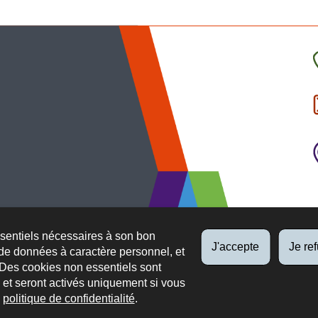
C
l
p
ssentiels nécessaires à son bon
J'accepte
Je re
de données à caractère personnel, et
 Des cookies non essentiels sont
es et seront activés uniquement si vous
e
politique de confidentialité
.
 légaux
Protection des données