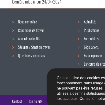
Dernière mise à jour
24/04/2024
Nous connaître
Actualités
Menu
Conditions de travail
Publications
de
Accords collectifs
Formulaires
navigation
Sécurité / Santé au travail
Législations
Questions / réponses
Espace presse
Lanceurs d'alerte
Newsletter
Ce site utilise des cookies e
fonctionnement, sans usage 
ne pouvant pas être refusés.
utilisés à des fins statistiqu
les acceptez. Consulter notr
Contact
Plan du site
A propos du site
Accessibilité
Aspects