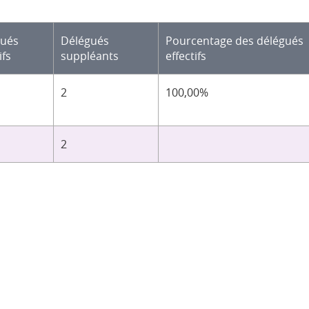
gués
Délégués
Pourcentage des délégués
ifs
suppléants
effectifs
2
100,00%
2