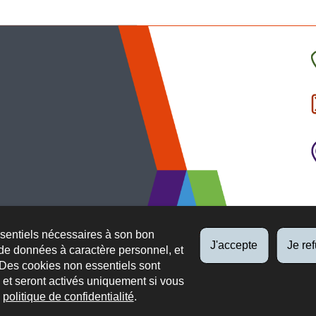
C
l
p
ssentiels nécessaires à son bon
J'accepte
Je re
de données à caractère personnel, et
 Des cookies non essentiels sont
es et seront activés uniquement si vous
e
politique de confidentialité
.
 légaux
Protection des données