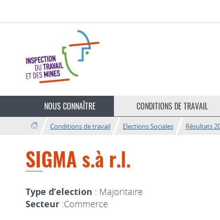
Aller
Aller
à
au
la
contenu
navigation
Changer
de
NOUS CONNAÎTRE
CONDITIONS DE TRAVAIL
langue
Conditions de travail
Elections Sociales
Résultats 2
SIGMA s.à r.l.
Type d’election
: Majoritaire
Secteur
:Commerce