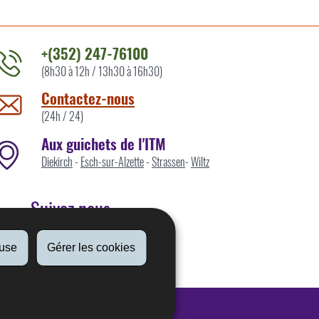
+(352) 247-76100
(8h30 à 12h / 13h30 à 16h30)
ontacter
'ITM
Contactez-nous
ar
(24h / 24)
Aux guichets de l'ITM
Diekirch
-
Esch-sur-Alzette
-
Strassen
-
Wiltz
Suivez nous
fuse
Gérer les cookies
Linkedin