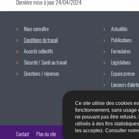
Dernière mise à jour
24/04/2024
Nous connaître
Actualités
Menu
Conditions de travail
Publications
de
Accords collectifs
Formulaires
navigation
Sécurité / Santé au travail
Législations
Questions / réponses
Espace presse
Lanceurs d'alerte
Newsletter
Ce site utilise des cookies e
fonctionnement, sans usage 
ne pouvant pas être refusés.
utilisés à des fins statistiqu
les acceptez. Consulter notr
Contact
Plan du site
A propos du site
Accessibilité
Aspects