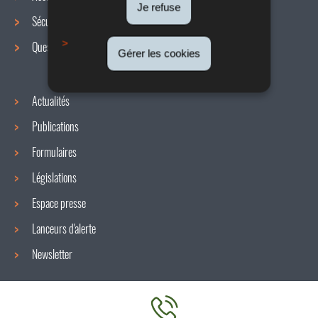
de
Je refuse
Sécurité / Santé au travail
navigation
Questions / réponses
Gérer les cookies
Actualités
Publications
Formulaires
Législations
Espace presse
Lanceurs d'alerte
Newsletter