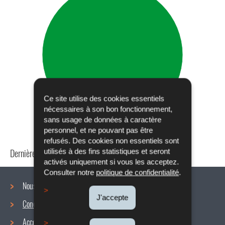
Ce site utilise des cookies essentiels
nécessaires à son bon fonctionnement,
sans usage de données à caractère
personnel, et ne pouvant pas être
refusés. Des cookies non essentiels sont
Dernière mise à jour
24/04/2024
utilisés à des fins statistiques et seront
activés uniquement si vous les acceptez.
Consulter notre
politique de confidentialité
.
Nous connaître
J'accepte
Conditions de travail
Menu
Accords collectifs