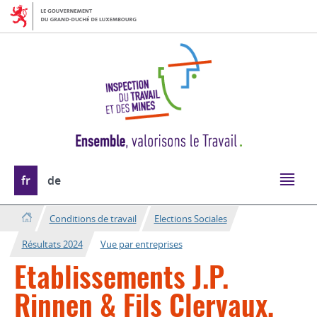
Aller
Aller
à
au
la
contenu
navigation
Changer
fr
de
de
langue
Conditions de travail
Elections Sociales
Résultats 2024
Vue par entreprises
Etablissements J.P.
Rinnen & Fils Clervaux,