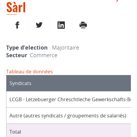
Sàrl
PARTAGER SUR FACEBOOK
PARTAGER SUR TWITTER
PARTAGER SUR LINKEDIN
IMPRIMER
Type d’election
: Majoritaire
Secteur
:Commerce
Tableau de données
Syndicats
LCGB - Lëtzebuerger Chrëschtleche Gewerkschafts-Bon
Autre (autres syndicats / groupements de salariés)
Total