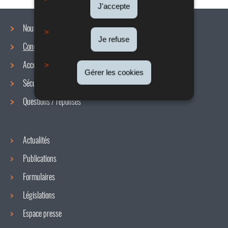
J'accepte
Nous connaître
Je refuse
Conditions de travail
Menu
Accords collectifs
de
Gérer les cookies
Sécurité / Santé au travail
navigation
Questions / réponses
Actualités
Publications
Formulaires
Législations
Espace presse