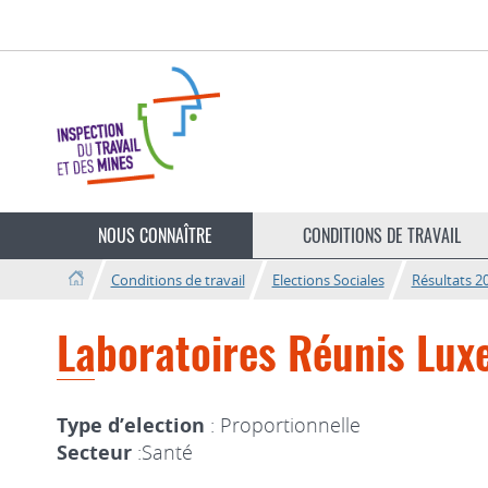
Aller
Aller
à
au
la
contenu
navigation
Changer
de
NOUS CONNAÎTRE
CONDITIONS DE TRAVAIL
langue
Conditions de travail
Elections Sociales
Résultats 2
Laboratoires Réunis Lux
Type d’election
: Proportionnelle
Secteur
:Santé