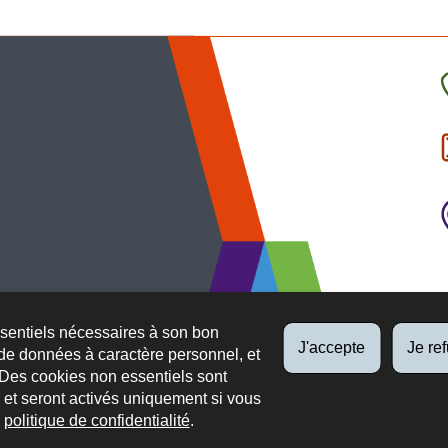
C
l
p
ssentiels nécessaires à son bon
J'accepte
Je re
de données à caractère personnel, et
 Des cookies non essentiels sont
es et seront activés uniquement si vous
e
politique de confidentialité
.
 légaux
Protection des données