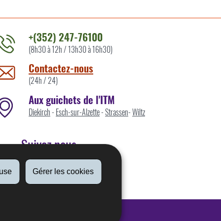
+(352) 247-76100
(8h30 à 12h / 13h30 à 16h30)
ontacter
'ITM
Contactez-nous
ar
(24h / 24)
Aux guichets de l'ITM
Diekirch
-
Esch-sur-Alzette
-
Strassen
-
Wiltz
Suivez nous
fuse
Gérer les cookies
Linkedin