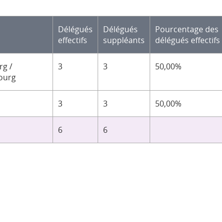
Délégués
Délégués
Pourcentage des
effectifs
suppléants
délégués effectifs
g /
3
3
50,00%
ourg
3
3
50,00%
6
6