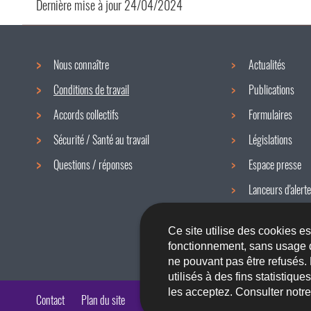
Dernière mise à jour
24/04/2024
Nous connaître
Actualités
Menu
Conditions de travail
Publications
de
Accords collectifs
Formulaires
navigation
Sécurité / Santé au travail
Législations
Questions / réponses
Espace presse
Lanceurs d'alerte
Newsletter
Ce site utilise des cookies e
fonctionnement, sans usage 
ne pouvant pas être refusés.
utilisés à des fins statistiqu
les acceptez. Consulter notr
Contact
Plan du site
A propos du site
Accessibilité
Aspects