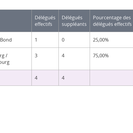
Délégués
Délégués
Pourcentage des
effectifs
suppléants
délégués effectifs
-Bond
1
0
25,00%
g /
3
4
75,00%
ourg
4
4