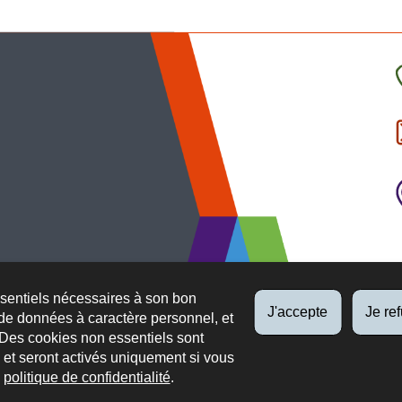
C
l
p
ssentiels nécessaires à son bon
J'accepte
Je re
de données à caractère personnel, et
 Des cookies non essentiels sont
es et seront activés uniquement si vous
e
politique de confidentialité
.
 légaux
Protection des données