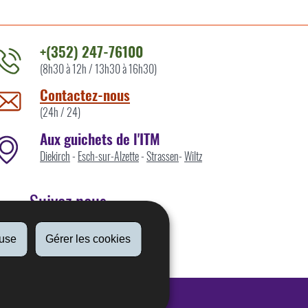
+(352) 247-76100
(8h30 à 12h / 13h30 à 16h30)
ontacter
'ITM
Contactez-nous
ar
(24h / 24)
Aux guichets de l'ITM
Diekirch
-
Esch-sur-Alzette
-
Strassen
-
Wiltz
Suivez nous
fuse
Gérer les cookies
Linkedin