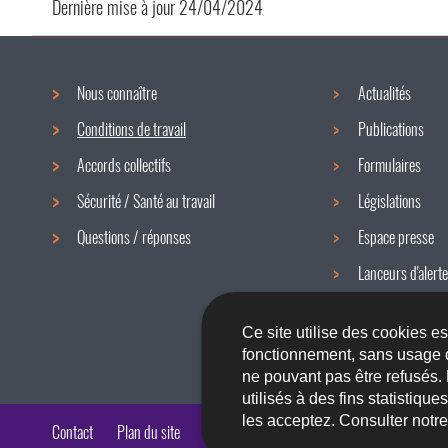
Dernière mise à jour
24/04/2024
Nous connaître
Actualités
Menu
Conditions de travail
Publications
de
Accords collectifs
Formulaires
navigation
Sécurité / Santé au travail
Législations
Questions / réponses
Espace presse
Lanceurs d'alerte
Newsletter
Ce site utilise des cookies e
fonctionnement, sans usage 
ne pouvant pas être refusés.
utilisés à des fins statistiqu
les acceptez. Consulter notr
Contact
Plan du site
A propos du site
Accessibilité
Aspects