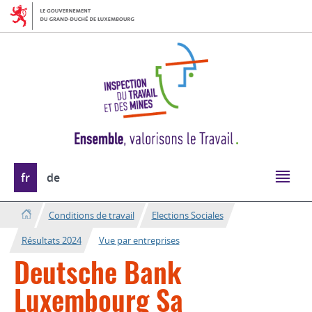
Aller
Aller
à
au
la
contenu
navigation
Changer
fr
de
de
langue
Conditions de travail
Elections Sociales
Résultats 2024
Vue par entreprises
Deutsche Bank
Luxembourg Sa