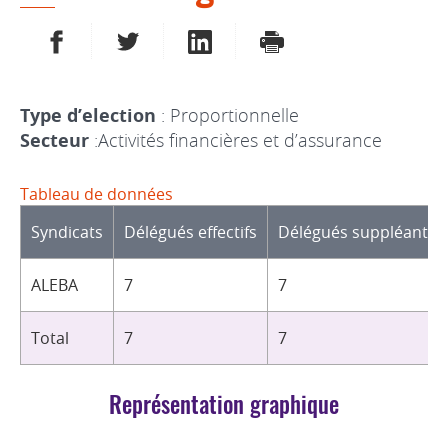
PARTAGER SUR FACEBOOK
PARTAGER SUR TWITTER
PARTAGER SUR LINKEDIN
IMPRIMER
Type d’election
: Proportionnelle
Secteur
:Activités financières et d’assurance
Tableau de données
Syndicats
Délégués effectifs
Délégués suppléants
ALEBA
7
7
Total
7
7
Représentation graphique