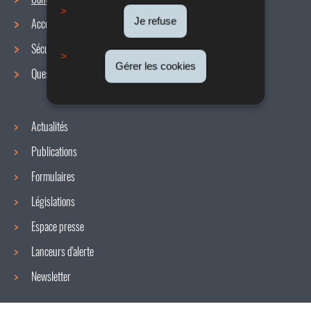
Menu
Je refuse
Accords collectifs
de
Sécurité / Santé au travail
navigation
Gérer les cookies
Questions / réponses
Actualités
Publications
Formulaires
Législations
Espace presse
Lanceurs d'alerte
Newsletter