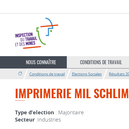
Aller
Aller
à
au
la
contenu
navigation
Changer
de
NOUS CONNAÎTRE
CONDITIONS DE TRAVAIL
langue
Conditions de travail
Elections Sociales
Résultats 2
IMPRIMERIE MIL SCHLIME 
Type d’election
: Majoritaire
Secteur
:Industries