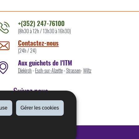
+(352) 247-76100
(8h30 à 12h / 13h30 à 16h30)
ontacter
'ITM
Contactez-nous
ar
(24h / 24)
Aux guichets de l'ITM
Diekirch
-
Esch-sur-Alzette
-
Strassen
-
Wiltz
Suivez nous
fuse
Gérer les cookies
Linkedin