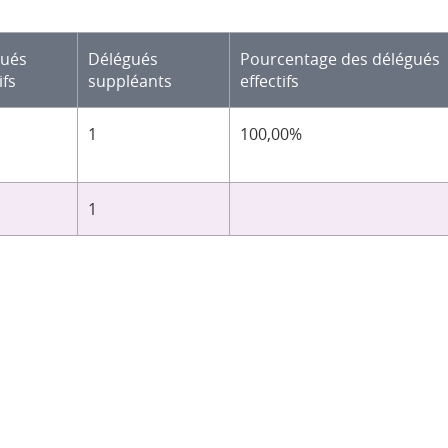
gués
Délégués
Pourcentage des délégués
ifs
suppléants
effectifs
1
100,00%
1