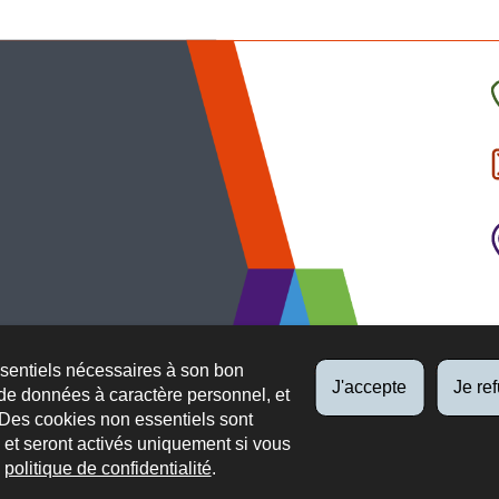
C
l
p
ssentiels nécessaires à son bon
J'accepte
Je re
de données à caractère personnel, et
 Des cookies non essentiels sont
es et seront activés uniquement si vous
e
politique de confidentialité
.
 légaux
Protection des données