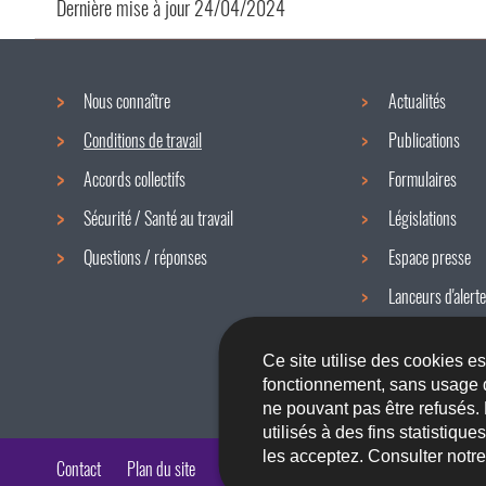
Dernière mise à jour
24/04/2024
Nous connaître
Actualités
Menu
Conditions de travail
Publications
de
Accords collectifs
Formulaires
navigation
Sécurité / Santé au travail
Législations
Questions / réponses
Espace presse
Lanceurs d'alerte
Newsletter
Ce site utilise des cookies e
fonctionnement, sans usage 
ne pouvant pas être refusés.
utilisés à des fins statistiqu
les acceptez. Consulter notr
Contact
Plan du site
A propos du site
Accessibilité
Aspects