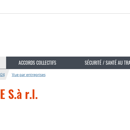
ACCORDS COLLECTIFS
SÉCURITÉ / SANTÉ AU TR
024
Vue par entreprises
S.à r.l.