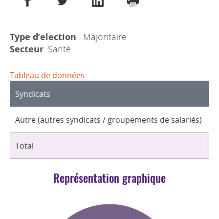
Type d’election
: Majoritaire
Secteur
:Santé
Tableau de données
Syndicats
D
Autre (autres syndicats / groupements de salariés)
2
Total
2
Représentation graphique