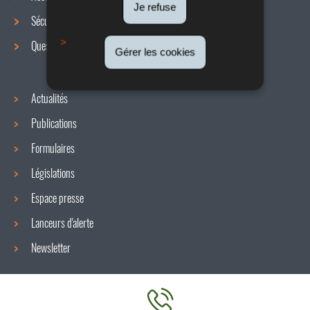
de
Je refuse
Sécurité / Santé au travail
navigation
Questions / réponses
Gérer les cookies
Actualités
Publications
Formulaires
Législations
Espace presse
Lanceurs d'alerte
Newsletter