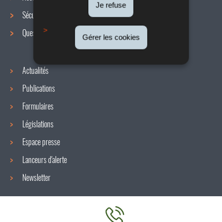
de
Je refuse
Sécurité / Santé au travail
navigation
Questions / réponses
Gérer les cookies
Actualités
Publications
Formulaires
Législations
Espace presse
Lanceurs d'alerte
Newsletter