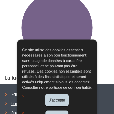
Ce site utilise des cookies essentiels
nécessaires à son bon fonctionnement,
sans usage de données à caractère
personnel, et ne pouvant pas être
refusés. Des cookies non essentiels sont
Dernière mise à jour
24/04/2024
utilisés à des fins statistiques et seront
activés uniquement si vous les acceptez.
Consulter notre
politique de confidentialité
.
Nous connaître
J'accepte
Conditions de travail
Menu
Accords collectifs