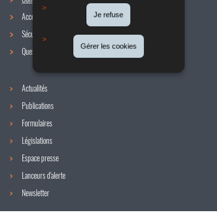
Menu
Je refuse
Accords collectifs
de
Sécurité / Santé au travail
navigation
Gérer les cookies
Questions / réponses
Actualités
Publications
Formulaires
Législations
Espace presse
Lanceurs d'alerte
Newsletter