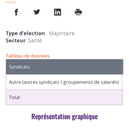
PARTAGER SUR FACEBOOK
PARTAGER SUR TWITTER
PARTAGER SUR LINKEDIN
IMPRIMER
Type d’election
: Majoritaire
Secteur
:Santé
Tableau de données
Syndicats
D
Autre (autres syndicats / groupements de salariés)
1
Total
1
Représentation graphique