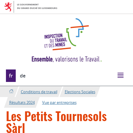
Aller
Aller
à
au
la
contenu
navigation
Changer
fr
de
de
langue
Conditions de travail
Elections Sociales
Résultats 2024
Vue par entreprises
Les Petits Tournesols
Sàrl