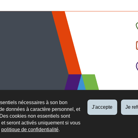
C
l
p
ssentiels nécessaires à son bon
J'accepte
Je re
de données à caractère personnel, et
 Des cookies non essentiels sont
es et seront activés uniquement si vous
e
politique de confidentialité
.
 légaux
Protection des données