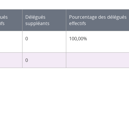
gués
Délégués
Pourcentage des délégués
ifs
suppléants
effectifs
0
100,00%
0