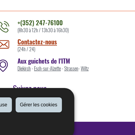
+(352) 247-76100
(8h30 à 12h / 13h30 à 16h30)
ontacter
'ITM
Contactez-nous
ar
(24h / 24)
Aux guichets de l'ITM
Diekirch
-
Esch-sur-Alzette
-
Strassen
-
Wiltz
Suivez nous
fuse
Gérer les cookies
Linkedin