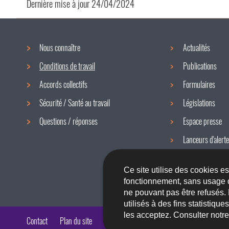
Dernière mise à jour
24/04/2024
Nous connaître
Actualités
Menu
Conditions de travail
Publications
de
Accords collectifs
Formulaires
navigation
Sécurité / Santé au travail
Législations
Questions / réponses
Espace presse
Lanceurs d'alerte
Newsletter
Ce site utilise des cookies e
fonctionnement, sans usage 
ne pouvant pas être refusés.
utilisés à des fins statistiqu
les acceptez. Consulter notr
Contact
Plan du site
A propos du site
Accessibilité
Aspects