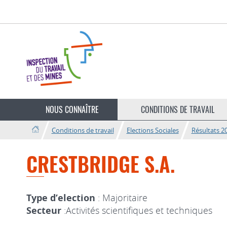
Aller
Aller
à
au
la
contenu
navigation
Changer
de
NOUS CONNAÎTRE
CONDITIONS DE TRAVAIL
langue
Conditions de travail
Elections Sociales
Résultats 2
CRESTBRIDGE S.A.
Type d’election
: Majoritaire
Secteur
:Activités scientifiques et techniques