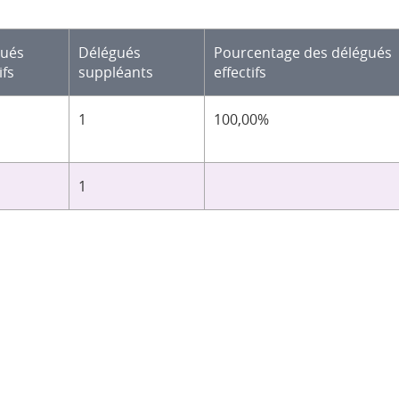
gués
Délégués
Pourcentage des délégués
ifs
suppléants
effectifs
1
100,00%
1