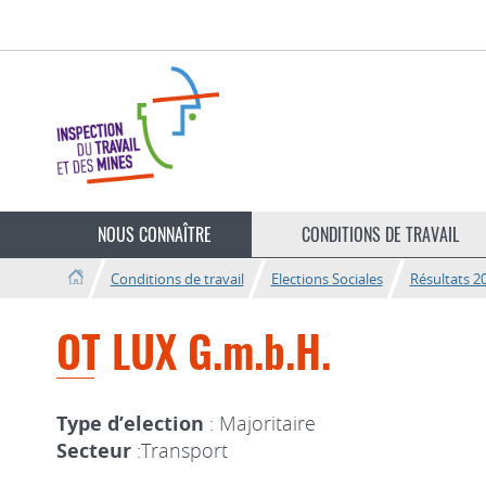
Aller
Aller
à
au
la
contenu
navigation
Changer
de
NOUS CONNAÎTRE
CONDITIONS DE TRAVAIL
langue
Conditions de travail
Elections Sociales
Résultats 2
OT LUX G.m.b.H.
Type d’election
: Majoritaire
Secteur
:Transport