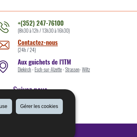
+(352) 247-76100
(8h30 à 12h / 13h30 à 16h30)
ontacter
'ITM
Contactez-nous
ar
(24h / 24)
Aux guichets de l'ITM
Diekirch
-
Esch-sur-Alzette
-
Strassen
-
Wiltz
Suivez nous
fuse
Gérer les cookies
Linkedin