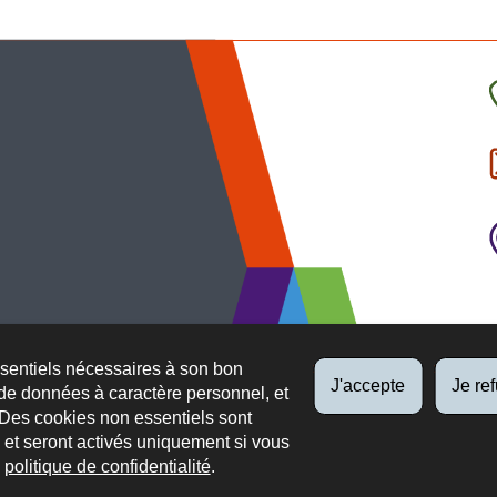
C
l
p
ssentiels nécessaires à son bon
J'accepte
Je re
de données à caractère personnel, et
 Des cookies non essentiels sont
es et seront activés uniquement si vous
e
politique de confidentialité
.
 légaux
Protection des données