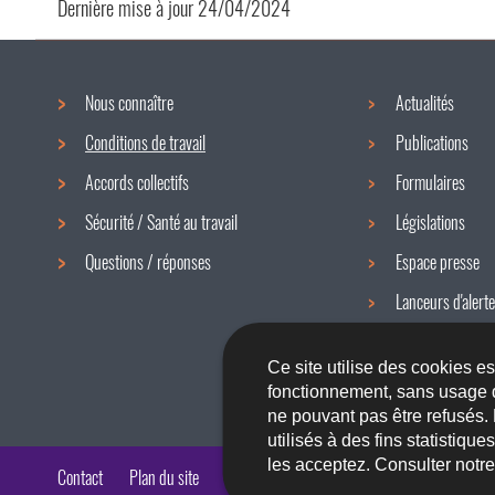
Dernière mise à jour
24/04/2024
Nous connaître
Actualités
Menu
Conditions de travail
Publications
de
Accords collectifs
Formulaires
navigation
Sécurité / Santé au travail
Législations
Questions / réponses
Espace presse
Lanceurs d'alerte
Newsletter
Ce site utilise des cookies e
fonctionnement, sans usage 
ne pouvant pas être refusés.
utilisés à des fins statistiqu
les acceptez. Consulter notr
Contact
Plan du site
A propos du site
Accessibilité
Aspects