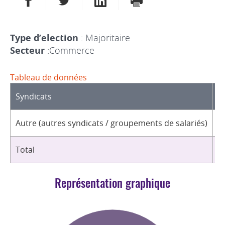
Type d’election
: Majoritaire
Secteur
:Commerce
Tableau de données
Syndicats
D
Autre (autres syndicats / groupements de salariés)
2
Total
2
Représentation graphique