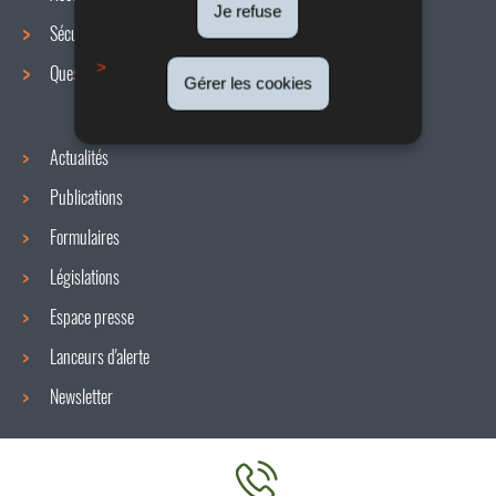
de
Je refuse
Sécurité / Santé au travail
navigation
Questions / réponses
Gérer les cookies
Actualités
Publications
Formulaires
Législations
Espace presse
Lanceurs d'alerte
Newsletter