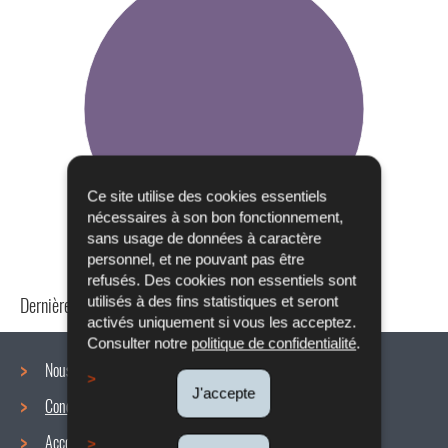
Ce site utilise des cookies essentiels
nécessaires à son bon fonctionnement,
sans usage de données à caractère
personnel, et ne pouvant pas être
refusés. Des cookies non essentiels sont
Dernière mise à jour
24/04/2024
utilisés à des fins statistiques et seront
activés uniquement si vous les acceptez.
Consulter notre
politique de confidentialité
.
Nous connaître
J'accepte
Conditions de travail
Menu
Accords collectifs