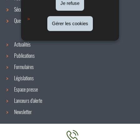
de
Je refuse
Sécurité / Santé au travail
navigation
Questions / réponses
Gérer les cookies
Actualités
Publications
Formulaires
Législations
Espace presse
Lanceurs d'alerte
Newsletter