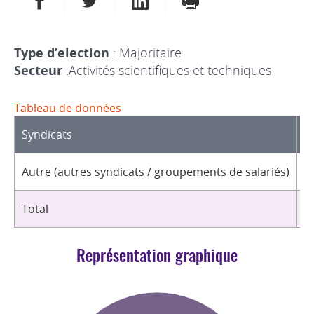
Type d’election
: Majoritaire
Secteur
:Activités scientifiques et techniques
Tableau de données
Syndicats
D
Autre (autres syndicats / groupements de salariés)
3
Total
3
Représentation graphique