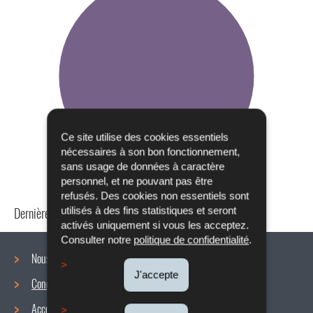
Ce site utilise des cookies essentiels
nécessaires à son bon fonctionnement,
sans usage de données à caractère
personnel, et ne pouvant pas être
refusés. Des cookies non essentiels sont
Dernière mise à jour
24/04/2024
utilisés à des fins statistiques et seront
activés uniquement si vous les acceptez.
Consulter notre
politique de confidentialité
.
Nous connaître
J'accepte
Conditions de travail
Menu
Accords collectifs