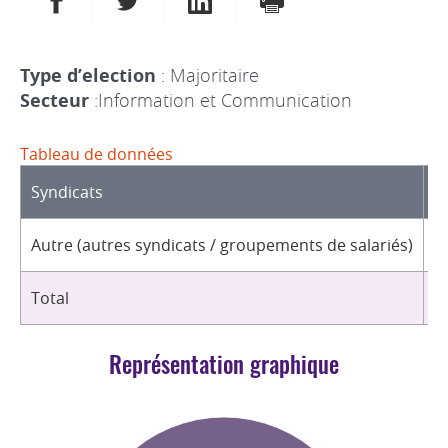
Type d’election
: Majoritaire
Secteur
:Information et Communication
Tableau de données
Syndicats
D
Autre (autres syndicats / groupements de salariés)
3
Total
3
Représentation graphique