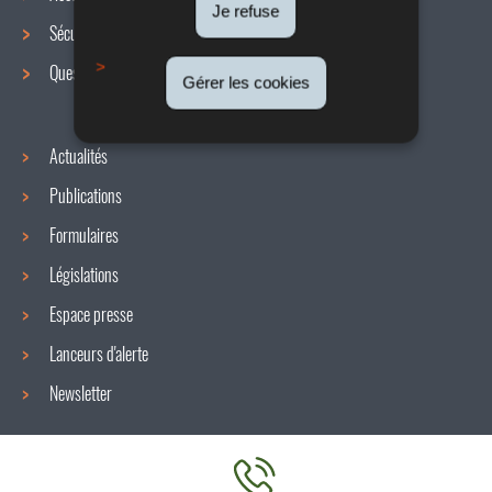
de
Je refuse
Sécurité / Santé au travail
navigation
Questions / réponses
Gérer les cookies
Actualités
Publications
Formulaires
Législations
Espace presse
Lanceurs d'alerte
Newsletter