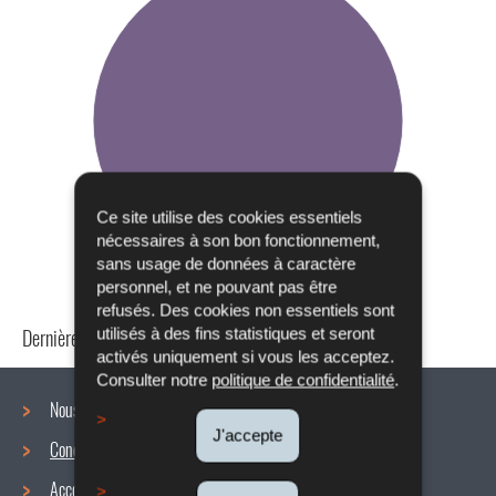
Ce site utilise des cookies essentiels
nécessaires à son bon fonctionnement,
sans usage de données à caractère
personnel, et ne pouvant pas être
refusés. Des cookies non essentiels sont
Dernière mise à jour
24/04/2024
utilisés à des fins statistiques et seront
activés uniquement si vous les acceptez.
Consulter notre
politique de confidentialité
.
Nous connaître
J'accepte
Conditions de travail
Menu
Accords collectifs