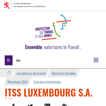
Aller
Aller
à
au
la
contenu
navigation
Changer
fr
de
de
langue
Conditions de travail
Elections Sociales
Résultats 2024
Vue par entreprises
ITSS LUXEMBOURG S.A.
PARTAGER SUR FACEBOOK
PARTAGER SUR TWITTER
PARTAGER SUR LINKEDIN
IMPRIMER