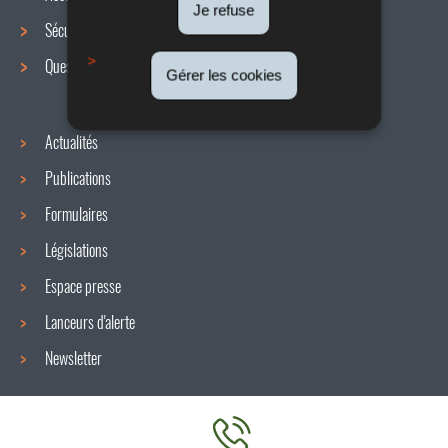
de
Je refuse
Sécurité / Santé au travail
navigation
Questions / réponses
Gérer les cookies
Actualités
Publications
Formulaires
Législations
Espace presse
Lanceurs d'alerte
Newsletter