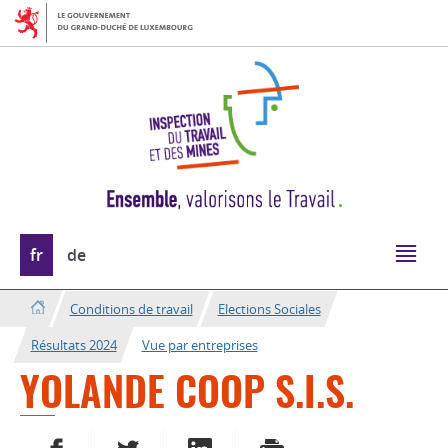
Aller
Aller
à
au
la
contenu
navigation
Changer
fr
de
de
langue
Conditions de travail
Elections Sociales
Résultats 2024
Vue par entreprises
YOLANDE COOP S.I.S.
PARTAGER SUR FACEBOOK
PARTAGER SUR TWITTER
PARTAGER SUR LINKEDIN
IMPRIMER