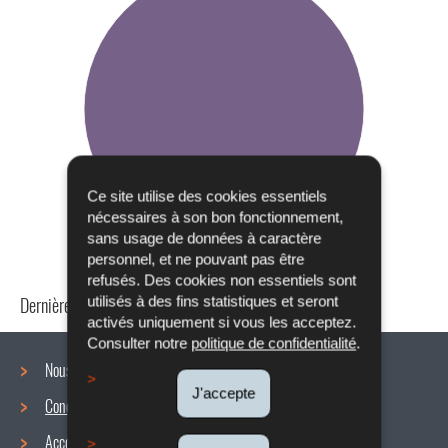
Ce site utilise des cookies essentiels
nécessaires à son bon fonctionnement,
sans usage de données à caractère
personnel, et ne pouvant pas être
refusés. Des cookies non essentiels sont
Dernière mise à jour
24/04/2024
utilisés à des fins statistiques et seront
activés uniquement si vous les acceptez.
Consulter notre
politique de confidentialité
.
Nous connaître
J'accepte
Conditions de travail
Menu
Accords collectifs