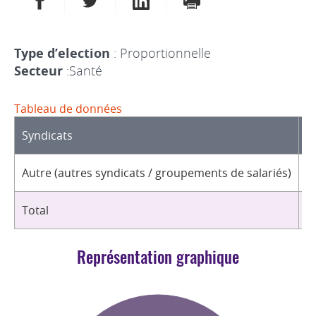
Type d’election
: Proportionnelle
Secteur
:Santé
Tableau de données
Syndicats
D
Autre (autres syndicats / groupements de salariés)
5
Total
5
Représentation graphique