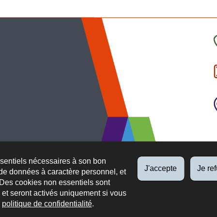
C
l
p
ssentiels nécessaires à son bon
J'accepte
Je re
de données à caractère personnel, et
 Des cookies non essentiels sont
es et seront activés uniquement si vous
e
politique de confidentialité
.
 légaux
Protection des données