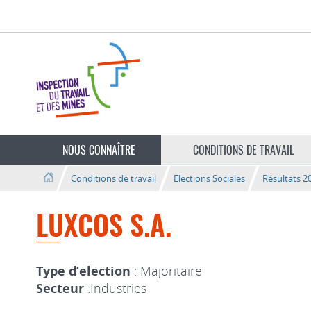
Aller
Aller
à
au
la
contenu
navigation
Changer
de
NOUS CONNAÎTRE
CONDITIONS DE TRAVAIL
langue
Conditions de travail
Elections Sociales
Résultats 2
LUXCOS S.A.
Type d’election
: Majoritaire
Secteur
:Industries