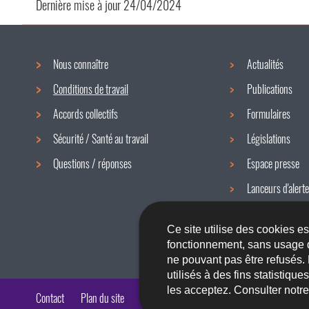
Dernière mise à jour
24/04/2024
Nous connaître
Actualités
Menu
Conditions de travail
Publications
de
Accords collectifs
Formulaires
navigation
Sécurité / Santé au travail
Législations
Questions / réponses
Espace presse
Lanceurs d'alerte
Newsletter
Ce site utilise des cookies e
fonctionnement, sans usage 
ne pouvant pas être refusés.
utilisés à des fins statistiqu
les acceptez. Consulter notr
Contact
Plan du site
A propos du site
Accessibilité
Aspects