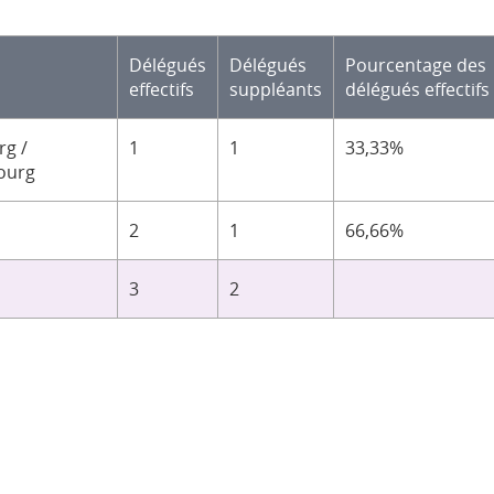
Délégués
Délégués
Pourcentage des
effectifs
suppléants
délégués effectifs
g /
1
1
33,33%
ourg
2
1
66,66%
3
2