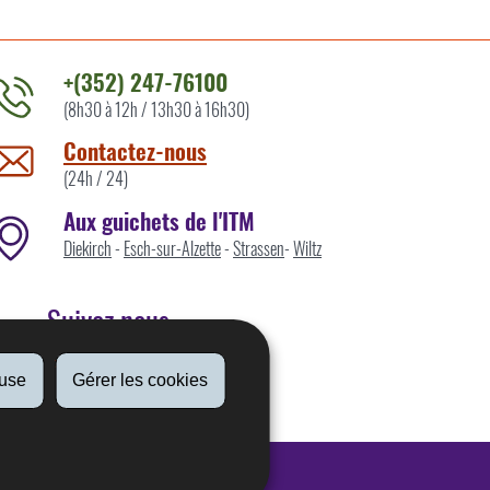
+(352) 247-76100
(8h30 à 12h / 13h30 à 16h30)
ontacter
'ITM
Contactez-nous
ar
(24h / 24)
Aux guichets de l'ITM
Diekirch
-
Esch-sur-Alzette
-
Strassen
-
Wiltz
Suivez nous
fuse
Gérer les cookies
Linkedin