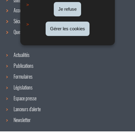
Menu
Je refuse
Accords collectifs
de
Sécurité / Santé au travail
navigation
Gérer les cookies
Questions / réponses
Actualités
Publications
Formulaires
Législations
Espace presse
Lanceurs d'alerte
Newsletter