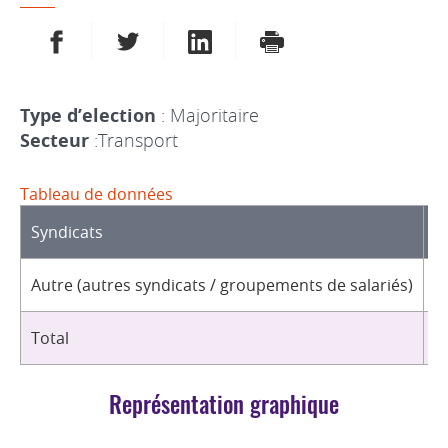
PARTAGER SUR FACEBOOK
PARTAGER SUR TWITTER
PARTAGER SUR LINKEDIN
IMPRIMER
Type d’election
: Majoritaire
Secteur
:Transport
Tableau de données
Syndicats
D
Autre (autres syndicats / groupements de salariés)
1
Total
1
Représentation graphique