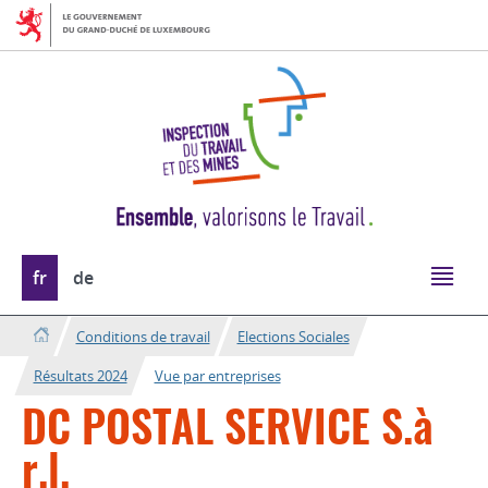
Aller
Aller
à
au
la
contenu
navigation
Changer
fr
de
de
langue
Conditions de travail
Elections Sociales
Résultats 2024
Vue par entreprises
DC POSTAL SERVICE S.à
r.l.