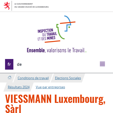
Aller
Aller
à
au
la
contenu
navigation
Changer
fr
de
de
langue
Conditions de travail
Elections Sociales
Résultats 2024
Vue par entreprises
VIESSMANN Luxembourg,
Sàrl