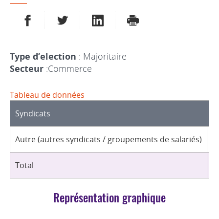
PARTAGER SUR FACEBOOK
PARTAGER SUR TWITTER
PARTAGER SUR LINKEDIN
IMPRIMER
Type d’election
: Majoritaire
Secteur
:Commerce
Tableau de données
Syndicats
D
Autre (autres syndicats / groupements de salariés)
1
Total
1
Représentation graphique