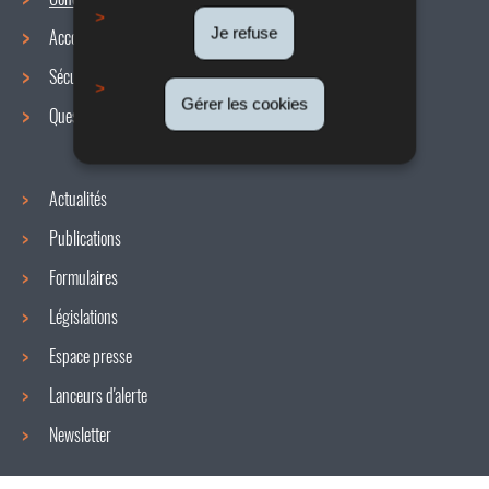
Menu
Je refuse
Accords collectifs
de
Sécurité / Santé au travail
navigation
Gérer les cookies
Questions / réponses
Actualités
Publications
Formulaires
Législations
Espace presse
Lanceurs d'alerte
Newsletter