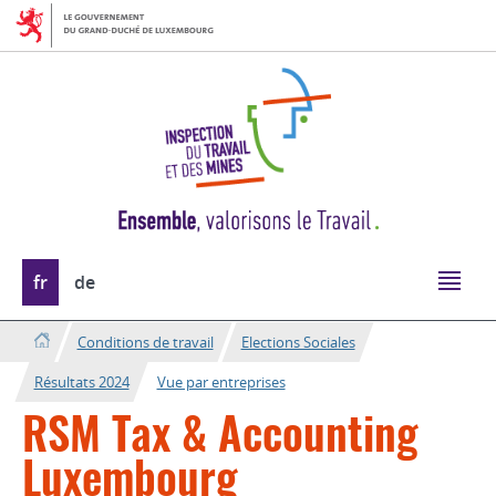
Aller
Aller
à
au
la
contenu
navigation
Changer
fr
de
de
langue
Conditions de travail
Elections Sociales
Résultats 2024
Vue par entreprises
RSM Tax & Accounting
Luxembourg