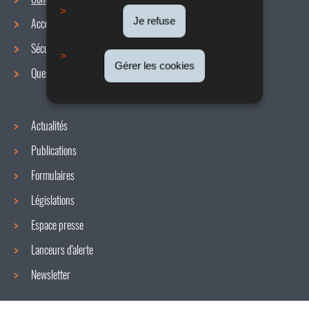
Menu
Je refuse
Accords collectifs
de
Sécurité / Santé au travail
navigation
Gérer les cookies
Questions / réponses
Actualités
Publications
Formulaires
Législations
Espace presse
Lanceurs d'alerte
Newsletter