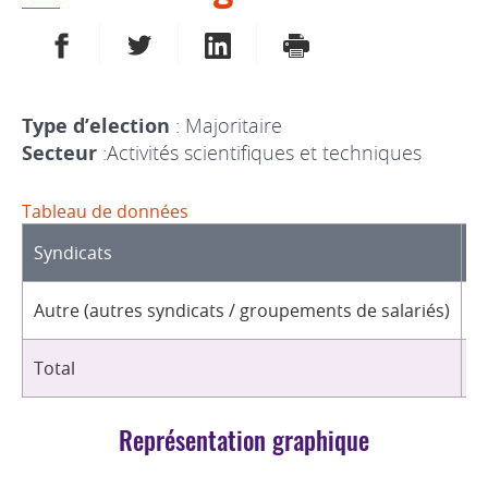
PARTAGER SUR FACEBOOK
PARTAGER SUR TWITTER
PARTAGER SUR LINKEDIN
IMPRIMER
Type d’election
: Majoritaire
Secteur
:Activités scientifiques et techniques
Tableau de données
Syndicats
D
Autre (autres syndicats / groupements de salariés)
2
Total
2
Représentation graphique