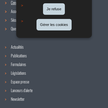
Conditions de travail
Menu
Je refuse
Accords collectifs
de
Sécurité / Santé au travail
navigation
Gérer les cookies
Questions / réponses
Actualités
Publications
Formulaires
Législations
Espace presse
Lanceurs d'alerte
Newsletter