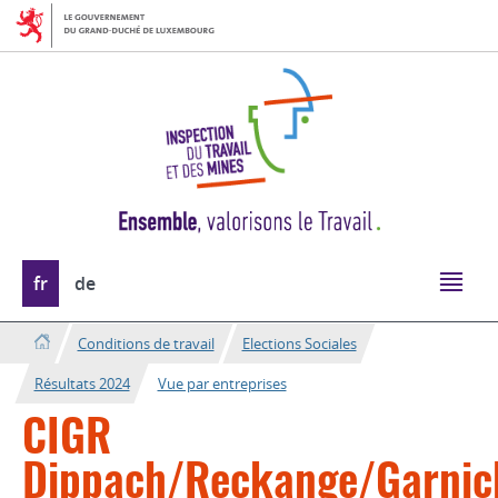
Aller
Aller
à
au
la
contenu
navigation
Changer
fr
de
de
langue
Conditions de travail
Elections Sociales
Résultats 2024
Vue par entreprises
CIGR
Dippach/Reckange/Garnic