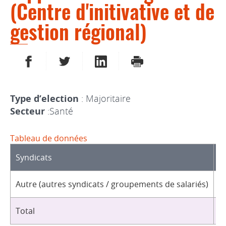
(Centre d'initivative et de
gestion régional)
PARTAGER SUR FACEBOOK
PARTAGER SUR TWITTER
PARTAGER SUR LINKEDIN
IMPRIMER
Type d’election
: Majoritaire
Secteur
:Santé
Tableau de données
Syndicats
D
Autre (autres syndicats / groupements de salariés)
1
Total
1